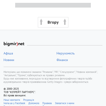
Вгору
Афіша
Нерухомість
Новини
Фінанси
Матеріали, що позначені знаками "Реклама", "PR", "Спецпроект", "Новини компаній",
"Актуально", "Промо", публікуються на правах реклами.
Будь-яке копіювання, передрук та відтворення фотографічних творів та/або
аудіовізуальних творів правовласника Getty Images - суворо забороняється.
© 2000-2025
ТОВ "КЕПРЕЙТ ПАРТНЕРС".
Всі права захищені.
Наші контакти
Редакція
Ivona.ua у Facebook
Допомога
Правила
Звязатися з нами