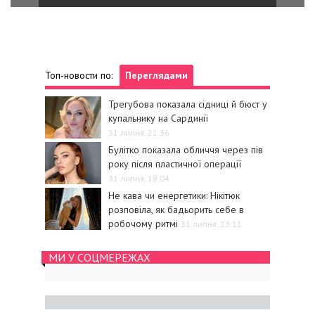
Топ-новости по:
Переглядами
Трегубова показала сідниці й бюст у
купальнику на Сардинії
31 липня, 21:36
Булітко показала обличчя через пів
року після пластичної операції
31 липня, 18:04
Не кава чи енергетики: Нікітюк
розповіла, як бадьорить себе в
робочому ритмі
31 липня, 23:11
МИ У СОЦМЕРЕЖАХ