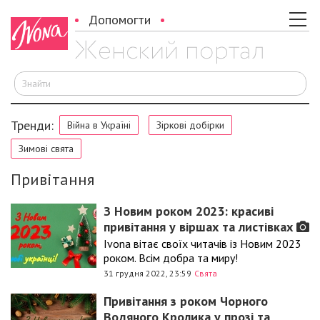
Допомогти
Ш
Тренди:
Війна в Україні
Зіркові добірки
Зимові свята
Привітання
З Новим роком 2023: красиві
привітання у віршах та листівках
Ivona вітає своїх читачів із Новим 2023
роком. Всім добра та миру!
31 грудня 2022, 23:59
Свята
Привітання з роком Чорного
Водяного Кролика у прозі та