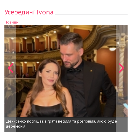
Усередині Ivona
Новини
Новини
Денисенко поспішає зіграти весілля та розповіла, якою буде
Дочка Шва
церемонія
онука на 