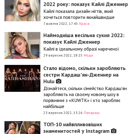
2022 року: показує Кайлі Дженнер
Кайлі показала дизайн нігтів, який
хочеться повторити якнайшвидше
7 жовтня 2022, 17:45
Краса
Наймодніша весільна сукня 2022:
показує Кайлі Дженнер
Кайлі в ідеальному образі нареченої
29 вересня 2022, 18:15
Мода
Стало відомо, скільки заробляють
сестри Кардаш'ян-Дженнер на
Hulu
Дізнайтеся, скільки сімейство Кардаш'ян
заробляють на своєму новому шоу в
порівнянні з «KUWTK» і хто заробляє
найбільше
23 вересня 2022, 13:26
Папараці
ТОП-10 найвпливовіших
знаменитостей у Instagram