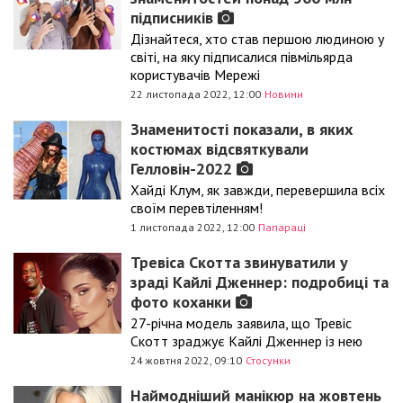
підписників
Дізнайтеся, хто став першою людиною у
світі, на яку підписалися півмільярда
користувачів Мережі
22 листопада 2022, 12:00
Новини
Знаменитості показали, в яких
костюмах відсвяткували
Гелловін-2022
Хайді Клум, як завжди, перевершила всіх
своїм перевтіленням!
1 листопада 2022, 12:00
Папараці
Тревіса Скотта звинуватили у
зраді Кайлі Дженнер: подробиці та
фото коханки
27-річна модель заявила, що Тревіс
Скотт зраджує Кайлі Дженнер із нею
24 жовтня 2022, 09:10
Стосунки
Наймодніший манікюр на жовтень