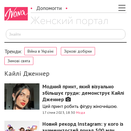
Допомогти
Ш
Тренди:
Війна в Україні
Зіркові добірки
Зимові свята
Кайлі Дженнер
Модний принт, який візуально
збільшує груди: демонструє Кайлі
Дженнер
Цей принт робить фігуру жіночнішою.
17 січня 2023, 18:30
Мода
Новий рекорд Instagram: у кого із
знаменитостей понад 500 млн