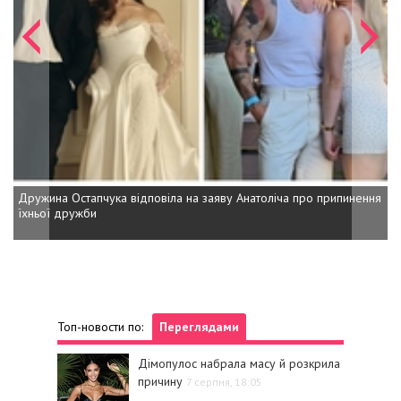
Дружина Остапчука відповіла на заяву Анатоліча про припинення
їхньої дружби
Топ-новости по:
Переглядами
Дімопулос набрала масу й розкрила
причину
7 серпня, 18:05