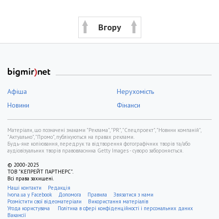
Вгору
Афіша
Нерухомість
Новини
Фінанси
Матеріали, що позначені знаками "Реклама", "PR", "Спецпроект", "Новини компаній",
"Актуально", "Промо", публікуються на правах реклами.
Будь-яке копіювання, передрук та відтворення фотографічних творів та/або
аудіовізуальних творів правовласника Getty Images - суворо забороняється.
© 2000-2025
ТОВ "КЕПРЕЙТ ПАРТНЕРС".
Всі права захищені.
Наші контакти
Редакція
Ivona.ua у Facebook
Допомога
Правила
Звязатися з нами
Розмістити свої відеоматеріали
Використання матеріалів
Угода користувача
Політика в сфері конфіденційності і персональних даних
Вакансії