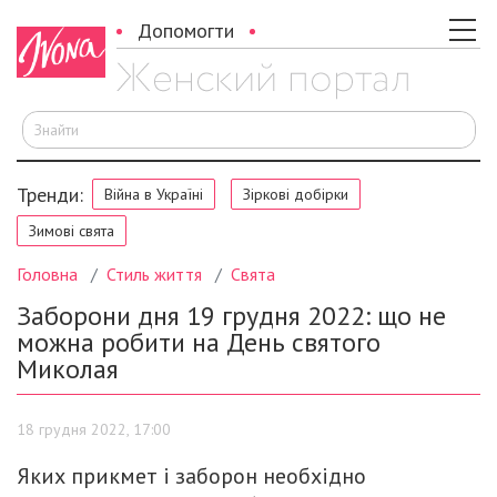
Допомогти
Ш
Тренди:
Війна в Україні
Зіркові добірки
Зимові свята
Головна
Стиль життя
Свята
Заборони дня 19 грудня 2022: що не
можна робити на День святого
Миколая
18 грудня 2022, 17:00
Яких прикмет і заборон необхідно