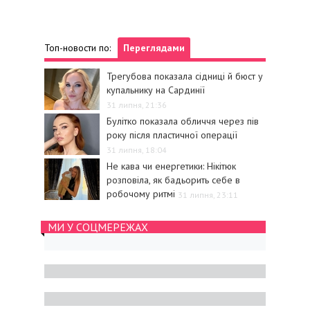
Топ-новости по:
Переглядами
Трегубова показала сідниці й бюст у
купальнику на Сардинії
31 липня, 21:36
Булітко показала обличчя через пів
року після пластичної операції
31 липня, 18:04
Не кава чи енергетики: Нікітюк
розповіла, як бадьорить себе в
робочому ритмі
31 липня, 23:11
МИ У СОЦМЕРЕЖАХ