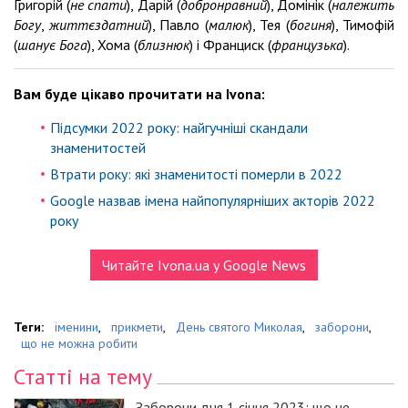
Григорій (
не спати
), Дарій (
добронравний
), Домінік (
належить
Богу
,
життєздатний
), Павло (
малюк
), Тея (
богиня
), Тимофій
(
шанує Бога
), Хома (
близнюк
) і Франциск (
французька
).
Вам буде цікаво прочитати на Ivona:
Підсумки 2022 року: найгучніші скандали
знаменитостей
Втрати року: які знаменитості померли в 2022
Google назвав імена найпопулярніших акторів 2022
року
Читайте Ivona.ua у Google News
Теги:
іменини
,
прикмети
,
День святого Миколая
,
заборони
,
що не можна робити
Статті на тему
Заборони дня 1 січня 2023: що не