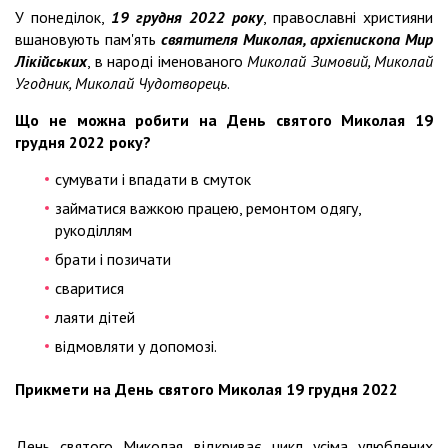
У понеділок,
19 грудня 2022 року
, православні християни
вшановують пам'ять
святителя Миколая, архієпископа Мир
Лікійських
, в народі іменованого
Миколай Зимовий, Миколай
Угодник, Миколай Чудотворець
.
Що не можна робити на День святого Миколая 19
грудня 2022 року?
сумувати і впадати в смуток
займатися важкою працею, ремонтом одягу,
рукоділлям
брати і позичати
сваритися
лаяти дітей
відмовляти у допомозі.
Прикмети на День святого Миколая 19 грудня 2022
День святого Миколая відкриває цикл усіма улюблених