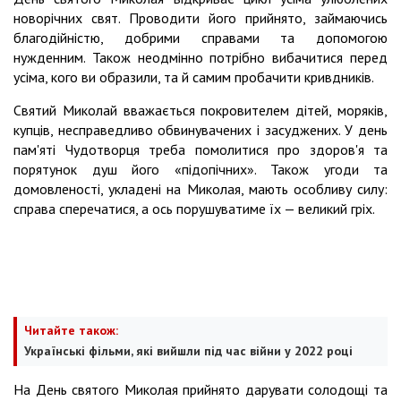
новорічних свят.
Проводити його прийнято, займаючись
благодійністю, добрими справами та допомогою
нужденним.
Також неодмінно потрібно вибачитися перед
усіма, кого ви образили, та й самим пробачити кривдників.
Святий Миколай вважається покровителем дітей, моряків,
купців, несправедливо обвинувачених і засуджених.
У день
пам'яті Чудотворця треба помолитися про здоров'я та
порятунок душ його «підопічних».
Також угоди та
домовленості, укладені на Миколая, мають особливу силу:
справа сперечатися, а ось порушуватиме їх
—
великий гріх.
Читайте також:
Українські фільми, які вийшли під час війни у 2022 році
На День святого Миколая прийнято дарувати солодощі та