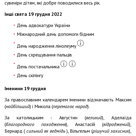
сувеніри дітям, які добре поводилися весь рік.
Інші свята 19 грудня 2022
День адвокатури України
Міжнародний день допомоги бідним
День народження лінолеуму
День схрещування пальців
День постачальника
День скіпінгу
Іменини 19 грудня
За православним календарем іменини відзначають Максим
(
найбільший
) і Микола (
перемагає народ
).
За католицьким - Августин (
великий
), Аделаїда
(
благородного походження
), Анастасій (
відроджений
),
Бернард (
сильний як ведмідь
), Вільгельм (
рішучий захисник
),