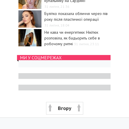
купальнику на Сардинії
31 липня, 21:36
Булітко показала обличчя через пів
року після пластичної операції
31 липня, 18:04
Не кава чи енергетики: Нікітюк
розповіла, як бадьорить себе в
робочому ритмі
31 липня, 23:11
МИ У СОЦМЕРЕЖАХ
Вгору