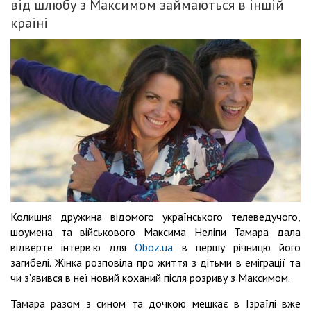
від шлюбу з Максимом займаються в іншій
країні
Колишня дружина відомого українського телеведучого,
шоумена та військового Максима Неліпи Тамара дала
відверте інтерв'ю для
Oboz.ua
в першу річницю його
загибелі. Жінка розповіла про життя з дітьми в еміграції та
чи з’явився в неї новий коханий після розриву з Максимом.
Тамара разом з сином та дочкою мешкає в Ізраїлі вже