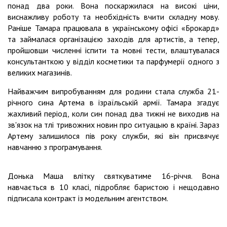
понад два роки. Вона поскаржилася на високі ціни,
виснажливу роботу та необхідність вчити складну мову.
Раніше Тамара працювала в українському офісі «Брокард»
та займалася організацією заходів для артистів, а тепер,
пройшовши численні іспити та мовні тести, влаштувалася
консультанткою у відділ косметики та парфумерії одного з
великих магазинів.
Найважчим випробуванням для родини стала служба 21-
річного сина Артема в ізраїльській армії. Тамара згадує
жахливий період, коли син понад два тижні не виходив на
зв'язок на тлі тривожних новин про ситуацыю в країні. Зараз
Артему залишилося пів року служби, які він присвячує
навчанню з програмування.
Донька Маша влітку святкуватиме 16-річчя. Вона
навчається в 10 класі, підробляє баристою і нещодавно
підписала контракт із модельним агентством.