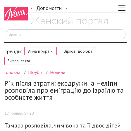
Допомогти
Ш
Тренди:
Війна в Україні
Зіркові добірки
Зимові свята
Головна
Шоубіз
Новини
Рік після втрати: ексдружина Неліпи
розповіла про еміграцію до Ізраїлю та
особисте життя
12 травня, 17:20
Тамара розповіла, чим вона та її двоє дітей