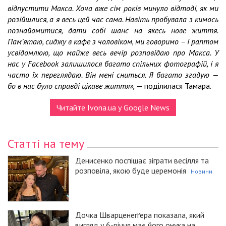
відпустити Макса. Хоча вже сім років минуло відтоді, як ми
розійшлися, а я весь цей час сама. Навіть пробувала з кимось
познайомитися, дати собі шанс на якесь нове життя.
Пам’ятаю, сиджу в кафе з чоловіком, ми говоримо – і раптом
усвідомлюю, що майже весь вечір розповідаю про Макса. У
нас у Facebook залишилося багато спільних фотографій, і я
часто їх переглядаю. Він мені сниться. Я багато згадую —
бо в нас було справді цікаве життя»,
— поділилася Тамара.
Читайте Ivona.ua у Google News
Статті на тему
Денисенко поспішає зіграти весілля та
розповіла, якою буде церемонія
Новини
Дочка Шварценеґґера показала, який
вигляд у 6-річчя має його онука на