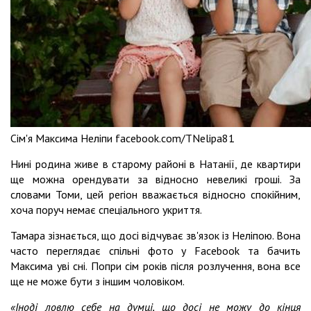
Сім'я Максима Неліпи facebook.com/TNelipa81
Нині родина живе в старому районі в Натанії, де квартири
ще можна орендувати за відносно невеликі гроші. За
словами Томи, цей регіон вважається відносно спокійним,
хоча поруч немає спеціального укриття.
Тамара зізнається, що досі відчуває зв'язок із Неліпою. Вона
часто переглядає спільні фото у Facebook та бачить
Максима уві сні. Попри сім років після розлучення, вона все
ще не може бути з іншим чоловіком.
«Іноді ловлю себе на думці, що досі не можу до кінця