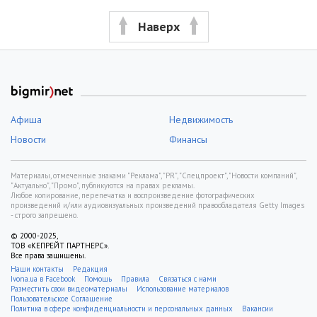
Наверх
Афиша
Недвижимость
Новости
Финансы
Материалы, отмеченные знаками "Реклама", "PR", "Спецпроект", "Новости компаний",
"Актуально", "Промо", публикуются на правах рекламы.
Любое копирование, перепечатка и воспроизведение фотографических
произведений и/или аудиовизуальных произведений правообладателя Getty Images
- строго запрещено.
© 2000-2025,
ТОВ «КЕПРЕЙТ ПАРТНЕРС».
Все права защищены.
Наши контакты
Редакция
Ivona.ua в Facebook
Помощь
Правила
Связаться с нами
Разместить свои видеоматериалы
Использование материалов
Пользовательское Соглашение
Политика в сфере конфиденциальности и персональных данных
Вакансии