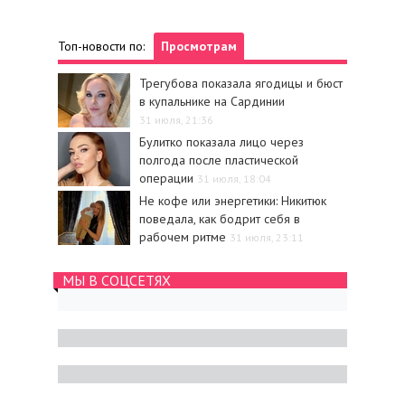
Топ-новости по:
Просмотрам
Трегубова показала ягодицы и бюст
в купальнике на Сардинии
31 июля, 21:36
Булитко показала лицо через
полгода после пластической
операции
31 июля, 18:04
Не кофе или энергетики: Никитюк
поведала, как бодрит себя в
рабочем ритме
31 июля, 23:11
МЫ В СОЦСЕТЯХ