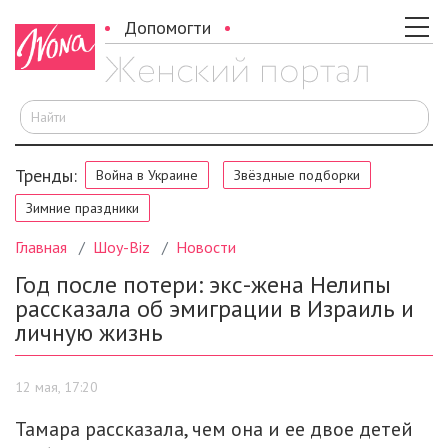
Допомогти
И
Тренды:
Война в Украине
Звёздные подборки
Зимние праздники
Главная
Шоу-Biz
Новости
Год после потери: экс-жена Нелипы
рассказала об эмиграции в Израиль и
личную жизнь
12 мая, 17:20
Тамара рассказала, чем она и ее двое детей