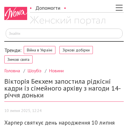
Допомогти
Ш
Тренди:
Війна в Україні
Зіркові добірки
Зимові свята
Головна
Шоубіз
Новини
Вікторія Бекхем запостила рідкісні
кадри із сімейного архіву з нагоди 14-
річчя доньки
10 липня 2025, 12:24
Харпер святкує день народження 10 липня