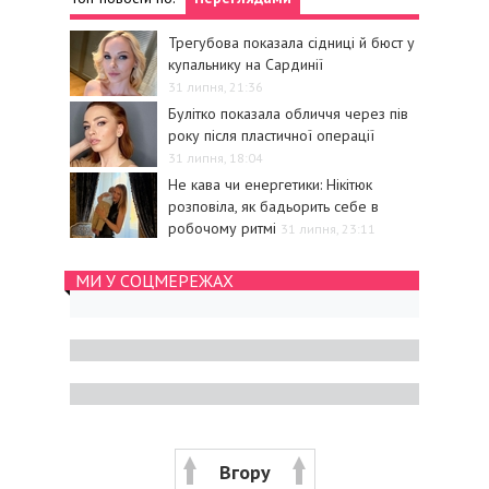
Трегубова показала сідниці й бюст у
купальнику на Сардинії
31 липня, 21:36
Булітко показала обличчя через пів
року після пластичної операції
31 липня, 18:04
Не кава чи енергетики: Нікітюк
розповіла, як бадьорить себе в
робочому ритмі
31 липня, 23:11
МИ У СОЦМЕРЕЖАХ
Вгору