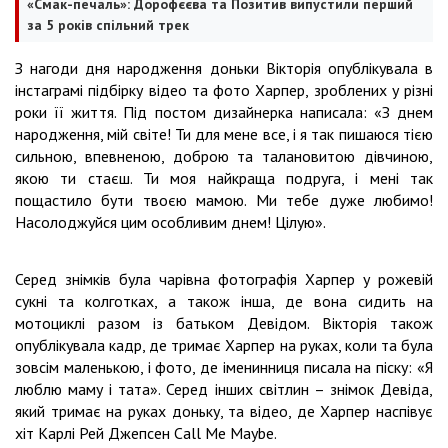
«Смак-печаль»: Дорофєєва та Позитив випустили перший
за 5 років спільний трек
З нагоди дня народження доньки Вікторія опублікувала в
інстаграмі підбірку відео та фото Харпер, зроблених у різні
роки її життя. Під постом дизайнерка написала: «З днем
народження, мій світе! Ти для мене все, і я так пишаюся тією
сильною, впевненою, доброю та талановитою дівчиною,
якою ти стаєш. Ти моя найкраща подруга, і мені так
пощастило бути твоєю мамою. Ми тебе дуже любимо!
Насолоджуйся цим особливим днем! Цілую».
Серед знімків була чарівна фотографія Харпер у рожевій
сукні та колготках, а також інша, де вона сидить на
мотоциклі разом із батьком Девідом. Вікторія також
опублікувала кадр, де тримає Харпер на руках, коли та була
зовсім маленькою, і фото, де іменинниця писала на піску: «Я
люблю маму і тата». Серед інших світлин – знімок Девіда,
який тримає на руках доньку, та відео, де Харпер наспівує
хіт Карлі Рей Джепсен Call Me Maybe.