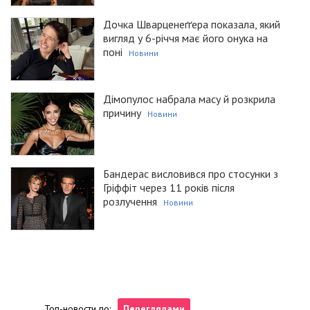
Дочка Шварценеґґера показала, який
вигляд у 6-річчя має його онука на
поні
Новини
Дімопулос набрала масу й розкрила
причину
Новини
Бандерас висловився про стосунки з
Гріффіт через 11 років після
розлучення
Новини
Топ-новости по:
Переглядами