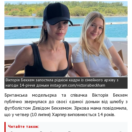
Вікторія Бекхем запостила рідкісні кадри із сімейного архіву з
нагоди 14-річчя доньки instagram.com/victoriabeckham
Британська модельєрка та співачка Вікторія Бекхем
публічно звернулася до своєї єдиної доньки від шлюбу з
футболістом Девідом Бекхемом. Зіркова мама повідомила,
що у четвер (10 липня) Харпер виповнюється 14 років.
Читайте також: