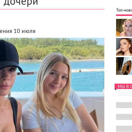
я дочери
Топ-ново
ения 10 июля
МЫ В 