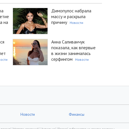
ра
Димопулос набрала
летие
массу и раскрыла
а на
причину
Новости
ся
Анна Саливанчук
показала, как впервые
лет
в жизни занималась
серфингом
ости
Новости
Новости
Финансы
роект", "Новости компаний", "Актуально", "Промо", публикуются на правах рекламы.