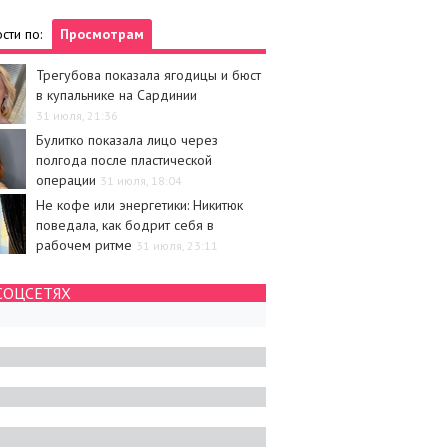
сти по:
Просмотрам
Трегубова показала ягодицы и бюст
в купальнике на Сардинии
31 июля, 21:36
Булитко показала лицо через
полгода после пластической
операции
31 июля, 18:04
Не кофе или энергетики: Никитюк
поведала, как бодрит себя в
рабочем ритме
31 июля, 23:11
СОЦСЕТЯХ