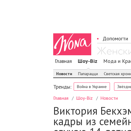
Допомогти
Главная
Шоу-Biz
Мода и Кра
Новости
Папарацци
Светская хрон
Тренды:
Война в Украине
Звёздн
Главная
Шоу-Biz
Новости
Виктория Бекхэ
кадры из семей