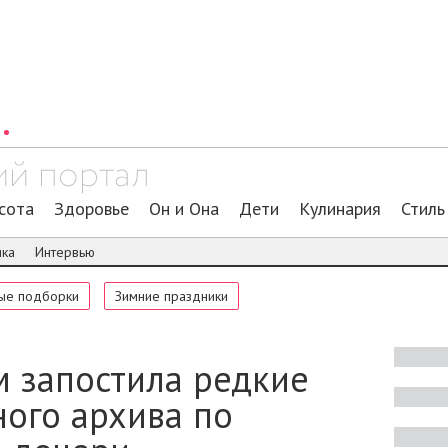
сота
Здоровье
Он и Она
Дети
Кулинария
Стиль
ика
Интервью
ые подборки
Зимние праздники
м запостила редкие
ного архива по