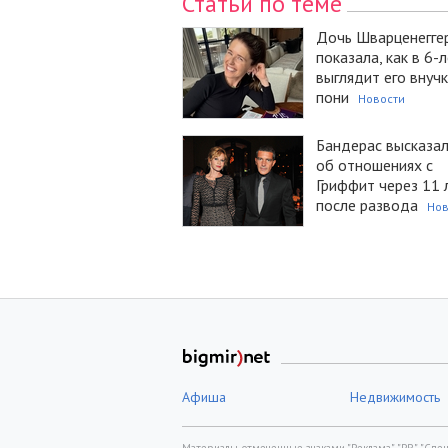
Статьи по теме
Дочь Шварценегге
показала, как в 6-
выглядит его внучк
пони
Новости
Бандерас высказал
об отношениях с
Гриффит через 11 
после развода
Нов
Афиша
Недвижимость
Материалы, отмеченные знаками "Реклама", "PR", "Спецп