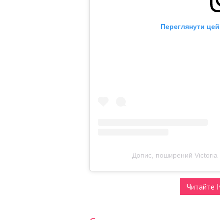
Переглянути цей
Допис, поширений Victoria
Читайте I