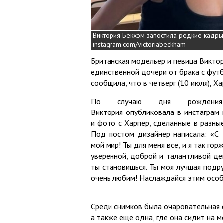
Виктория Бекхэм запостила редкие кадры
instagram.com/victoriabeckham
Британская модельер и певица Виктор
единственной дочери от брака с фу
сообщила, что в четверг (10 июля), Ха
По случаю дня рождения 
Виктория опубликовала в инстаграм
и фото с Харпер, сделанные в разные
Под постом дизайнер написала: «С
мой мир! Ты для меня все, и я так гор
уверенной, доброй и талантливой де
ты становишься. Ты моя лучшая подру
очень любим! Наслаждайся этим осо
Среди снимков была очаровательная 
а также еще одна, где она сидит на 