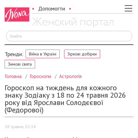
Допомогти
Ш
Тренди:
Війна в Україні
Зіркові добірки
Зимові свята
Головна
Гороскопи
Астрологія
Гороскоп на тиждень для кожного
знаку Зодіаку з 18 по 24 травня 2026
року від Ярослави Солодєєвої
(Федорової)
18 травня, 01:14