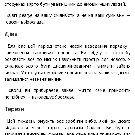
стосунках варто бути уважнішими до емоцій інших людей.
«Світ реагує на вашу сміливість, а не на ваші сумніви», —
говорить Ярослава.
Діва
Для вас цей період стане часом наведення порядку і
завершення важливих процесів. Ви відчуєте потребу
розкласти все по місцях і звільнити простір для нового. У
фінансах варто бути дисциплінованими і уникати зайвих
витрат. У стосунках можливе прояснення ситуацій, які довго
залишалися невизначеними.
«Коли ви прибираєте зайве, життя саме приносить
потрібне», — наголошує Ярослава.
Терези
Цей тиждень змусить вас зробити вибір, який ви довго
відкладали через страх втратити баланс. Ви будете
відчувати внутрішні сумніви, але саме вони приведуть вас