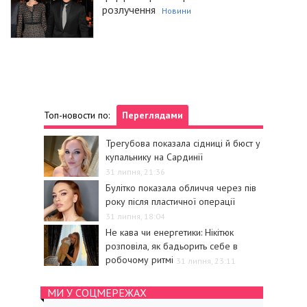
розлучення
Новини
Топ-новости по:
Переглядами
Трегубова показала сідниці й бюст у
купальнику на Сардинії
31 липня, 21:36
Булітко показала обличчя через пів
року після пластичної операції
31 липня, 18:04
Не кава чи енергетики: Нікітюк
розповіла, як бадьорить себе в
робочому ритмі
31 липня, 23:11
МИ У СОЦМЕРЕЖАХ