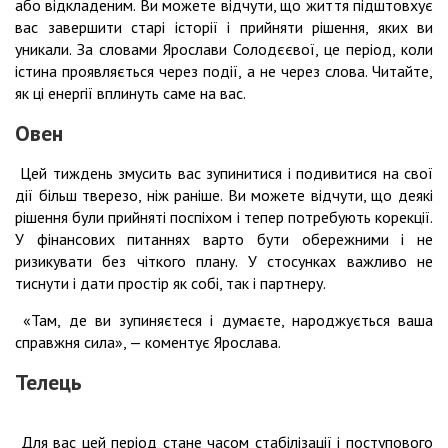
або відкладеним. Ви можете відчути, що життя підштовхує
вас завершити старі історії і прийняти рішення, яких ви
уникали. За словами Ярослави Солодєєвої, це період, коли
істина проявляється через події, а не через слова. Читайте,
як ці енергії вплинуть саме на вас.
Овен
Цей тиждень змусить вас зупинитися і подивитися на свої
дії більш тверезо, ніж раніше. Ви можете відчути, що деякі
рішення були прийняті поспіхом і тепер потребують корекції.
У фінансових питаннях варто бути обережними і не
ризикувати без чіткого плану. У стосунках важливо не
тиснути і дати простір як собі, так і партнеру.
«Там, де ви зупиняєтеся і думаєте, народжується ваша
справжня сила», — коментує Ярослава.
Телець
Для вас цей період стане часом стабілізації і поступового