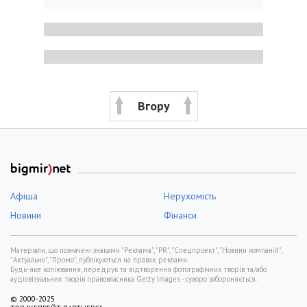
Вгору
Афіша
Нерухомість
Новини
Фінанси
Матеріали, що позначені знаками "Реклама", "PR", "Спецпроект", "Новини компаній",
"Актуально", "Промо", публікуються на правах реклами.
Будь-яке копіювання, передрук та відтворення фотографічних творів та/або
аудіовізуальних творів правовласника Getty Images - суворо забороняється.
© 2000-2025