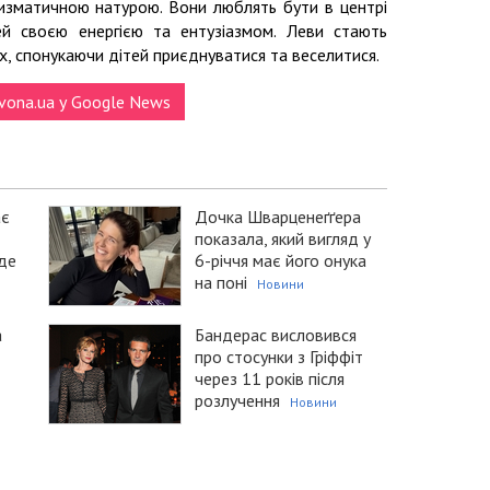
изматичною натурою. Вони люблять бути в центрі
ей своєю енергією та ентузіазмом. Леви стають
ах, спонукаючи дітей приєднуватися та веселитися.
vona.ua у Google News
ає
Дочка Шварценеґґера
показала, який вигляд у
уде
6-річчя має його онука
на поні
Новини
а
Бандерас висловився
про стосунки з Гріффіт
через 11 років після
розлучення
Новини