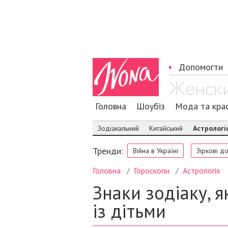
Допомогти
Головна
Шоубіз
Мода та кра
Зодіакальний
Китайський
Астрологі
Тренди:
Війна в Україні
Зіркові д
Головна
Гороскопи
Астрологія
Знаки зодіаку, 
із дітьми