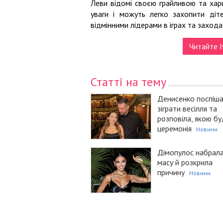
Леви відомі своєю грайливою та хар
уваги і можуть легко захопити діт
відмінними лідерами в іграх та заход
Читайте I
Статті на тему
Денисенко поспіш
зіграти весілля та
розповіла, якою б
церемонія
Новини
Дімопулос набрал
масу й розкрила
причину
Новини