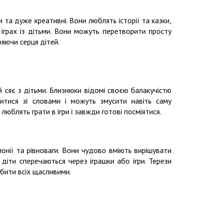
и та дуже креативні. Вони люблять історії та казки,
іграх із дітьми. Вони можуть перетворити просту
ряючи серця дітей.
й сяє з дітьми. Близнюки відомі своєю балакучістю
тися зі словами і можуть змусити навіть саму
люблять грати в ігри і завжди готові посміятися.
онії та рівноваги. Вони чудово вміють вирішувати
діти сперечаються через іграшки або ігри. Терези
бити всіх щасливими.