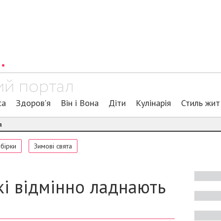
са
Здоров'я
Він і Вона
Діти
Кулінарія
Стиль жит
я
обірки
Зимові свята
які відмінно ладнають