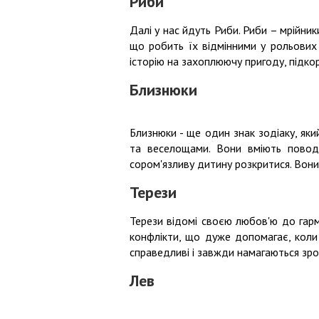
Риби
Далі у нас йдуть Риби. Риби – мрійник
що робить їх відмінними у рольових 
історію на захоплюючу пригоду, підко
Близнюки
Близнюки - ще один знак зодіаку, яки
та веселощами. Вони вміють поводи
сором'язливу дитину розкритися. Вони 
Терези
Терези відомі своєю любов'ю до гарм
конфлікти, що дуже допомагає, коли 
справедливі і завжди намагаються зро
Лев