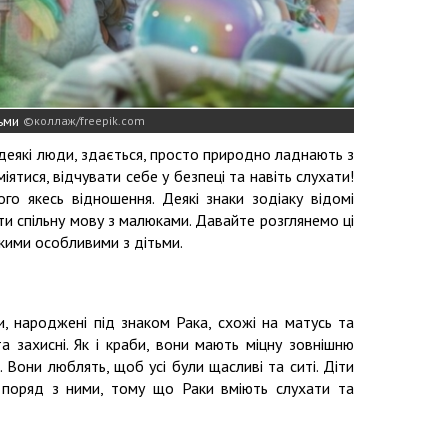
тьми
коллаж/freepik.com
деякі люди, здається, просто природно ладнають з
ятися, відчувати себе у безпеці та навіть слухати!
о якесь відношення. Деякі знаки зодіаку відомі
 спільну мову з малюками. Давайте розглянемо ці
кими особливими з дітьми.
, народжені під знаком Рака, схожі на матусь та
а захисні. Як і краби, вони мають міцну зовнішню
і. Вони люблять, щоб усі були щасливі та ситі. Діти
 поряд з ними, тому що Раки вміють слухати та