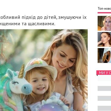
Топ-ново
собливий підхід до дітей, змушуючи їх
хищеними та щасливими.
МИ У 