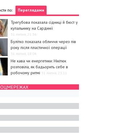
сти по:
Переглядами
Трегубова показала сідниці й бюст у
купальнику на Сардинії
31 липня, 21:36
Булітко показала обличчя через пів
року після пластичної операції
31 липня, 18:04
Не кава чи енергетики: Нікітюк
розповіла, як бадьорить себе в
робочому ритмі
31 липня, 23:11
СОЦМЕРЕЖАХ