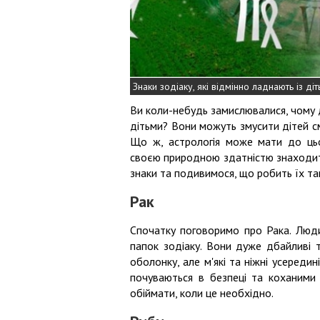
Знаки зодіаку, які відмінно ладнають із ді
Ви коли-небудь замислювалися, чому 
дітьми? Вони можуть змусити дітей смі
Що ж, астрологія може мати до цьог
своєю природною здатністю знаходити
знаки та подивимося, що робить їх та
Рак
Спочатку поговоримо про Рака. Люди
папок зодіаку. Вони дуже дбайливі т
оболонку, але м'які та ніжні усередин
почуваються в безпеці та коханими
обіймати, коли це необхідно.