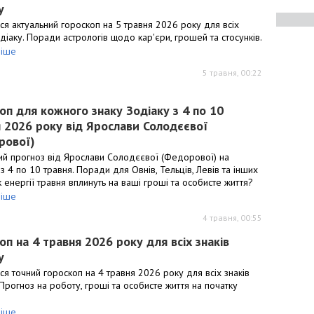
у
ся актуальний гороскоп на 5 травня 2026 року для всіх
одіаку. Поради астрологів щодо кар'єри, грошей та стосунків.
іше
5 травня, 00:22
оп для кожного знаку Зодіаку з 4 по 10
 2026 року від Ярослави Солодєєвої
рової)
ий прогноз від Ярослави Солодєєвої (Федорової) на
з 4 по 10 травня. Поради для Овнів, Тельців, Левів та інших
Як енергії травня вплинуть на ваші гроші та особисте життя?
іше
4 травня, 00:55
оп на 4 травня 2026 року для всіх знаків
у
ся точний гороскоп на 4 травня 2026 року для всіх знаків
 Прогноз на роботу, гроші та особисте життя на початку
іше