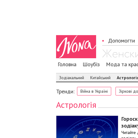
Допомогти
Головна
Шоубіз
Мода та кра
Зодіакальний
Китайський
Астрологі
Тренди:
Війна в Україні
Зіркові д
Астрологія
Гороск
зодіак
Читайте 
зодіаку.