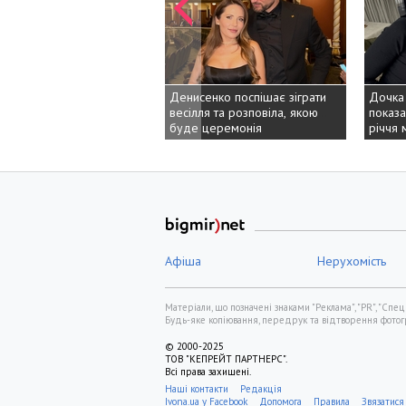
Денисенко поспішає зіграти
Дочка Шварцен
Дочка Шварцен
весілля та розповіла, якою
показала, який в
показала, який в
буде церемонія
річчя має його 
річчя має його 
Афіша
Нерухомість
Матеріали, що позначені знаками "Реклама", "PR", "Спец
Будь-яке копіювання, передрук та відтворення фотогра
© 2000-2025
ТОВ "КЕПРЕЙТ ПАРТНЕРС".
Всі права захищені.
Наші контакти
Редакція
Ivona.ua у Facebook
Допомога
Правила
Звязатися