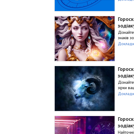
Гороск
зодіак
Дізнайте
знаків з
Докладн
Гороск
зодіак
Дізнайте
зірки ва
Докладн
Гороск
зодіак
Найточні