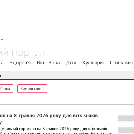
са
Здоров'я
Він і Вона
Діти
Кулінарія
Стиль жит
я
обірки
Зимові свята
оп на 8 травня 2026 року для всіх знаків
у
детальний гороскоп на 8 травня 2026 року для всіх знаків
 Дізнайтеся, що готують зірки в коханні, кар'єрі та фінансах на