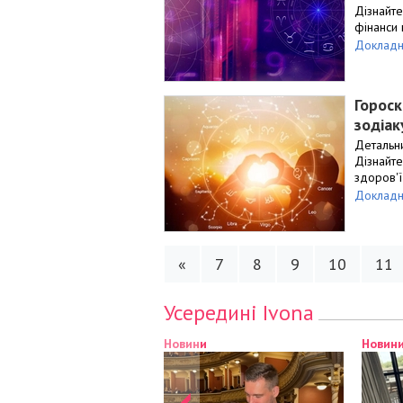
Дізнайте
фінанси 
Докладн
Гороск
зодіак
Детальни
Дізнайте
здоров'ї
Докладн
«
7
8
9
10
11
Усередині Ivona
Новини
Новини
Новини