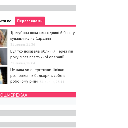
сти по:
Переглядами
Трегубова показала сідниці й бюст у
купальнику на Сардинії
31 липня, 21:36
Булітко показала обличчя через пів
року після пластичної операції
31 липня, 18:04
Не кава чи енергетики: Нікітюк
розповіла, як бадьорить себе в
робочому ритмі
31 липня, 23:11
СОЦМЕРЕЖАХ