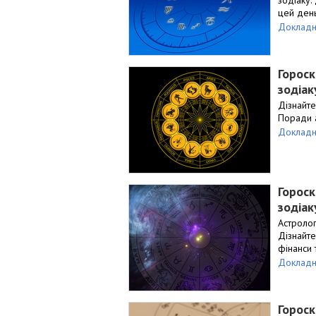
цей день
Докладн
Гороск
зодіак
Дізнайте
Поради а
Докладн
Гороск
зодіак
Астролог
Дізнайте
фінанси 
Докладн
Гороск