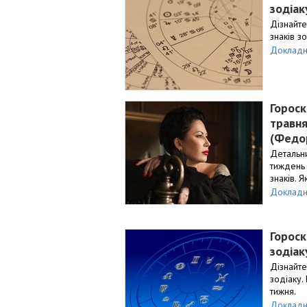
зодіак
Дізнайте
знаків з
Докладн
Гороск
травня
(Федо
Детальн
тиждень 
знаків. 
Докладн
Гороск
зодіак
Дізнайте
зодіаку.
тижня.
Докладн