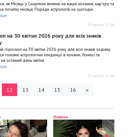
ся, як Місяць у Скорпіоні вплине на ваше кохання, кар'єру та
на початку місяця. Поради астрологів на сьогодні.
іше
30 квітня, 21:00
оп на 30 квітня 2026 року для всіх знаків
у
й гороскоп на 30 квітня 2026 року для всіх знаків зодіаку.
ся головні астрологічні тенденції в коханні, бізнесі та
 на останній день квітня.
іше
29 квітня, 21:00
12
13
14
15
16
»
Новини
Новини
Новини
Новини