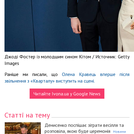
Джоді Фостер із молодшим сином Кітом /
Источник:
Getty
Images
Раніше ми писали, що
Олена Кравець вперше після
звільнення з «Кварталу» виступить на сцені.
Читайте Ivona.ua у Google News
Статті на тему
Денисенко поспішає зіграти весілля та
розповіла, якою буде церемонія
Новини