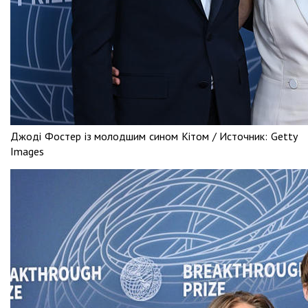
Джоді Фостер із молодшим сином Кітом /
Источник:
Getty
Images