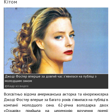
Кітом
Джоді Фостер вперше за довгий час з'явилася на публіці з
молодшим сином
Кадр из видео
Всесвітньо відома американська акторка та кінорежисерка
Джоді Фостер вперше за багато років з'явилася на публіці в
компанії молодшого сина. 62-річна володарка двох
«Оскарів» прийшла на церемонію вручення премії