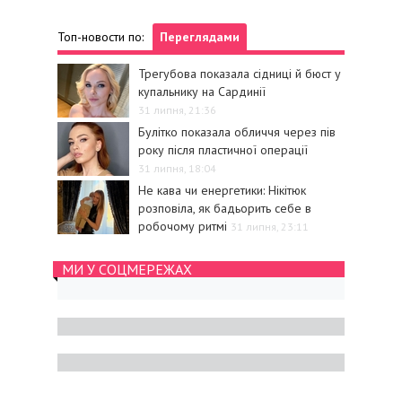
Топ-новости по:
Переглядами
Трегубова показала сідниці й бюст у
купальнику на Сардинії
31 липня, 21:36
Булітко показала обличчя через пів
року після пластичної операції
31 липня, 18:04
Не кава чи енергетики: Нікітюк
розповіла, як бадьорить себе в
робочому ритмі
31 липня, 23:11
МИ У СОЦМЕРЕЖАХ