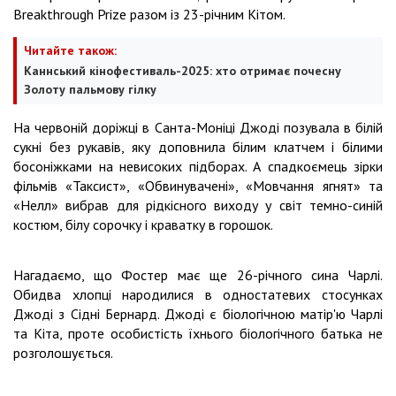
Breakthrough Prize разом із 23-річним Кітом.
Читайте також:
Каннський кінофестиваль-2025: хто отримає почесну
Золоту пальмову гілку
На червоній доріжці в Санта-Моніці Джоді позувала в білій
сукні без рукавів, яку доповнила білим клатчем і білими
босоніжками на невисоких підборах. А спадкоємець зірки
фільмів «Таксист», «Обвинувачені», «Мовчання ягнят» та
«Нелл» вибрав для рідкісного виходу у світ темно-синій
костюм, білу сорочку і краватку в горошок.
Нагадаємо, що Фостер має ще 26-річного сина Чарлі.
Обидва хлопці народилися в одностатевих стосунках
Джоді з Сідні Бернард. Джоді є біологічною матір'ю Чарлі
та Кіта, проте особистість їхнього біологічного батька не
розголошується.