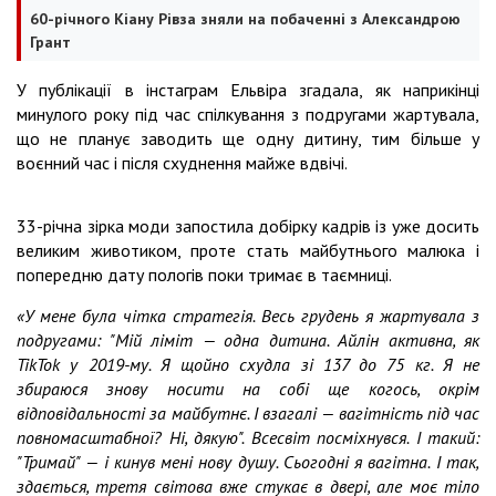
60-річного Кіану Рівза зняли на побаченні з Александрою
Грант
У публікації в інстаграм Ельвіра згадала, як наприкінці
минулого року під час спілкування з подругами жартувала,
що не планує заводить ще одну дитину, тим більше у
воєнний час і після схуднення майже вдвічі.
33-річна зірка моди запостила добірку кадрів із уже досить
великим животиком, проте стать майбутнього малюка і
попередню дату пологів поки тримає в таємниці.
«У мене була чітка стратегія. Весь грудень я жартувала з
подругами: "Мій ліміт — одна дитина. Айлін активна, як
TikTok у 2019-му. Я щойно схудла зі 137 до 75 кг. Я не
збираюся знову носити на собі ще когось, окрім
відповідальності за майбутнє. І взагалі — вагітність під час
повномасштабної? Ні, дякую". Всесвіт посміхнувся. І такий:
"Тримай" — і кинув мені нову душу. Сьогодні я вагітна. І так,
здається, третя світова вже стукає в двері, але моє тіло