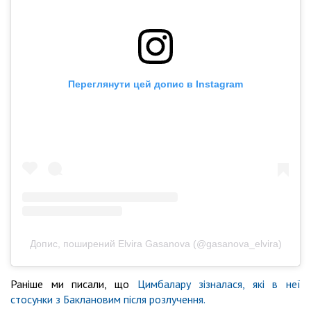
Переглянути цей допис в Instagram
Допис, поширений Elvira Gasanova (@gasanova_elvira)
Раніше ми писали, що
Цимбалару зізналася, які в неї
стосунки з Баклановим після розлучення.