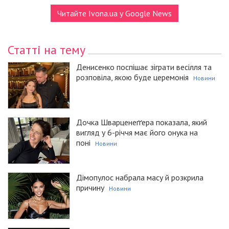
Читайте Ivona.ua у Google News
Статті на тему
Денисенко поспішає зіграти весілля та
розповіла, якою буде церемонія
Новини
Дочка Шварценеґґера показала, який
вигляд у 6-річчя має його онука на
поні
Новини
Дімопулос набрала масу й розкрила
причину
Новини