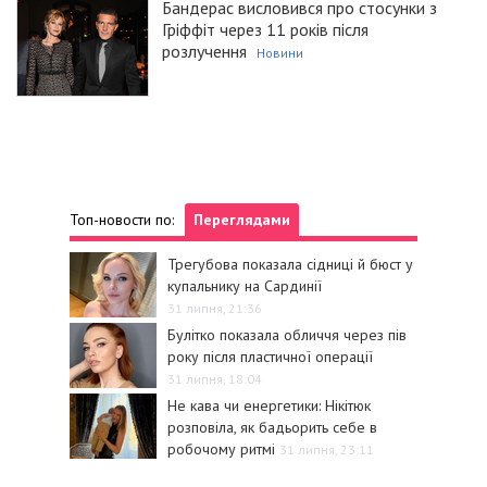
Бандерас висловився про стосунки з
Гріффіт через 11 років після
розлучення
Новини
Топ-новости по:
Переглядами
Трегубова показала сідниці й бюст у
купальнику на Сардинії
31 липня, 21:36
Булітко показала обличчя через пів
року після пластичної операції
31 липня, 18:04
Не кава чи енергетики: Нікітюк
розповіла, як бадьорить себе в
робочому ритмі
31 липня, 23:11