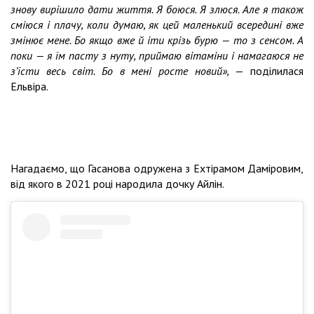
знову вирішило дати життя. Я боюся. Я злюся. Але я також
сміюся і плачу, коли думаю, як цей маленький всередині вже
змінює мене. Бо якщо вже й іти крізь бурю — то з сенсом. А
поки — я їм пасту з нуту, приймаю вітаміни і намагаюся не
з’їсти весь світ. Бо в мені росте новий»,
— поділилася
Ельвіра.
Нагадаємо, що Гасанова одружена з Ехтірамом Даміровим,
від якого в 2021 році народила дочку Айлін.