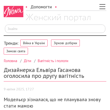
Допомогти
Ш
Тренди:
Війна в Україні
Зіркові добірки
Зимові свята
Головна
Діти
Вагітність і пологи
Дизайнерка Ельвіра Гасанова
оголосила про другу вагітність
9 квітня 2025, 17:27
Модельєр зізналася, що не планувала знову
стати мамою