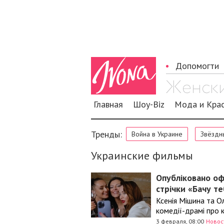
Допомогти
Главная
Шоу-Biz
Мода и Кра
Тренды:
Война в Украине
Звёздн
Украинские фильмы
Опубліковано оф
стрічки «Бачу т
Ксенія Мішина та Ол
комедії-драмі про к
3 февраля, 08:00
Новос