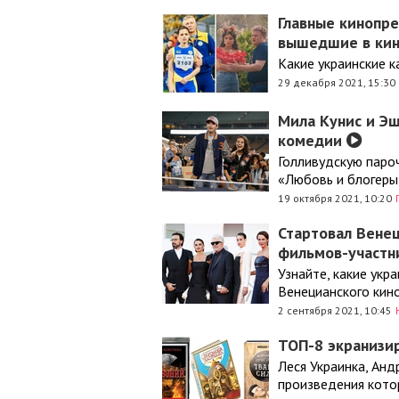
Главные кинопр
вышедшие в кин
Какие украинские к
29 декабря 2021, 15:30
Мила Кунис и Эш
комедии
Голливудскую паро
«Любовь и блогеры
19 октября 2021, 10:20
Стартовал Венец
фильмов-участн
Узнайте, какие укр
Венецианского кин
2 сентября 2021, 10:45
ТОП-8 экранизи
Леся Украинка, Анд
произведения кото