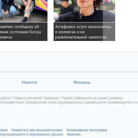
юк сообщила об
юк сообщила об
Астафьева остро высказалась
Астафьева остро высказалась
Невеста Рона
Невеста Рона
состояния Богдана
состояния Богдана
о коллегах и их
о коллегах и их
бикини и отв
бикини и отв
а
а
развлекательной занятости
развлекательной занятости
своего тела
своего тела
Новости
Финансы
роект", "Новости компаний", "Актуально", "Промо", публикуются на правах рекламы.
фотографических произведений и/или аудиовизуальных произведений правообладателя Gett
 нами
Разместить свои видеоматериалы
Использование материалов
нфиденциальности и персональных данных
Вакансии