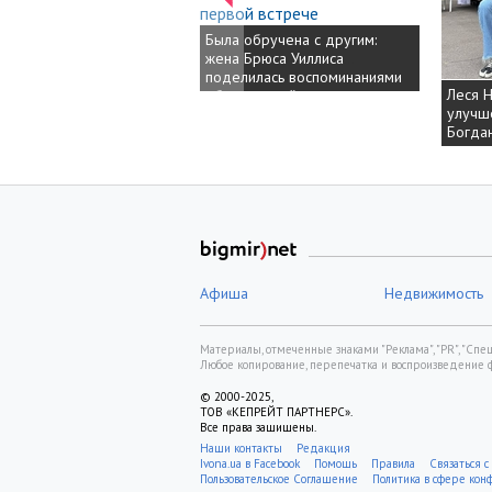
Была обручена с другим:
жена Брюса Уиллиса
поделилась воспоминаниями
Леся Никит
Леся Никит
об их первой встрече
улучшении 
улучшении 
Богданович
Богданович
Афиша
Недвижимость
Материалы, отмеченные знаками "Реклама", "PR", "Спецп
Любое копирование, перепечатка и воспроизведение 
© 2000-2025,
ТОВ «КЕПРЕЙТ ПАРТНЕРС».
Все права защищены.
Наши контакты
Редакция
Ivona.ua в Facebook
Помощь
Правила
Связаться с
Пользовательское Соглашение
Политика в сфере ко