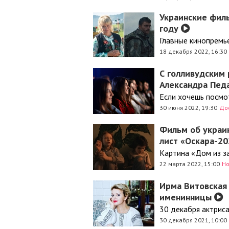
Украинские фил
году
Главные кинопремь
18 декабря 2022, 16:30
С голливудским 
Александра Пед
Если хочешь посмо
30 июня 2022, 19:30
До
Фильм об украин
лист «Оскара-2
Картина «Дом из з
22 марта 2022, 15:00
Но
Ирма Витовская
именинницы
30 декабря актрис
30 декабря 2021, 10:00