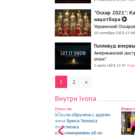
"Оскар 2021": К
нацотбора
Украинский Оскаро
10 сентября 2020, 12:00
Голливуд вперв
Американский дистр
snow".
1 июля 2020, 12:47
Нов
1
2
»
Внутри Ivona
Новости
Новости
Новости