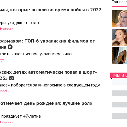
Топ-ново
ьмы, которые вышли во время войны в 2022
еры уходящего года
Новости
размахом: ТОП-6 украинских фильмов от
ана
треть качественное украинское кино
суг
ских детях автоматически попал в шорт-
МЫ В 
023»
аноз» поборется за кинопремию в следующем году
вости
 отмечает день рождения: лучшие роли
а празднует 47-летие
Новости