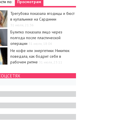
сти по:
Просмотрам
Трегубова показала ягодицы и бюст
в купальнике на Сардинии
31 июля, 21:36
Булитко показала лицо через
полгода после пластической
операции
31 июля, 18:04
Не кофе или энергетики: Никитюк
поведала, как бодрит себя в
рабочем ритме
31 июля, 23:11
СОЦСЕТЯХ