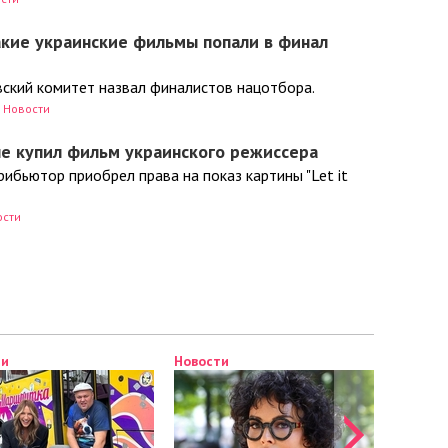
акие украинские фильмы попали в финал
вский комитет назвал финалистов нацотбора.
Новости
ые купил фильм украинского режиссера
ибьютор приобрел права на показ картины "Let it
ости
Новости
Новости
Новости
Новости