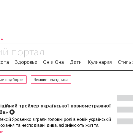
сота
Здоровье
Он и Она
Дети
Кулинария
Стиль
ые подборки
Зимние праздники
іційний трейлер української повнометражної
ебе»
ексій Яровенко зіграли головні ролі в новій українській
охання та несподівані дива, які змінюють життя.
ти