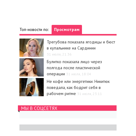
Топ-новости по:
Просмотрам
Трегубова показала ягодицы и бюст
в купальнике на Сардинии
31 июля, 21:36
Булитко показала лицо через
полгода после пластической
операции
31 июля, 18:04
Не кофе или энергетики: Никитюк
поведала, как бодрит себя в
рабочем ритме
31 июля, 23:11
МЫ В СОЦСЕТЯХ