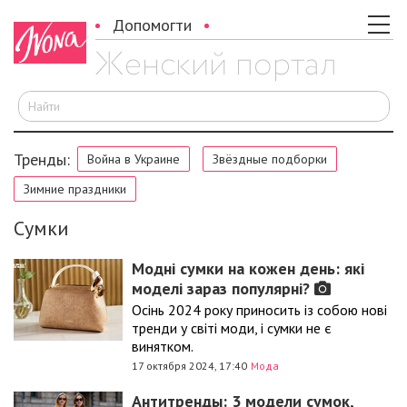
Допомогти
И
Тренды:
Война в Украине
Звёздные подборки
Зимние праздники
Сумки
Модні сумки на кожен день: які
моделі зараз популярні?
Осінь 2024 року приносить із собою нові
тренди у світі моди, і сумки не є
винятком.
17 октября 2024, 17:40
Мода
Антитренды: 3 модели сумок,