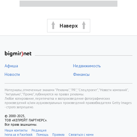
Наверх
Афиша
Недвижимость
Новости
Финансы
Материалы, отмеченные знаками "Реклама", "PR", "Спецпроект", "Новости компаний",
"Актуально", "Промо", публикуются на правах рекламы.
Любое копирование, перепечатка и воспроизведение фотографических
произведений и/или аудиовизуальных произведений правообладателя Getty Images
- строго запрещено.
© 2000-2025,
ТОВ «КЕПРЕЙТ ПАРТНЕРС».
Все права защищены.
Наши контакты
Редакция
Ivona.ua в Facebook
Помощь
Правила
Связаться с нами