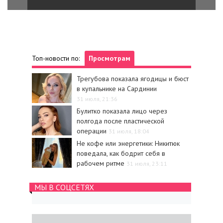
Топ-новости по:
Просмотрам
Трегубова показала ягодицы и бюст
в купальнике на Сардинии
31 июля, 21:36
Булитко показала лицо через
полгода после пластической
операции
31 июля, 18:04
Не кофе или энергетики: Никитюк
поведала, как бодрит себя в
рабочем ритме
31 июля, 23:11
МЫ В СОЦСЕТЯХ