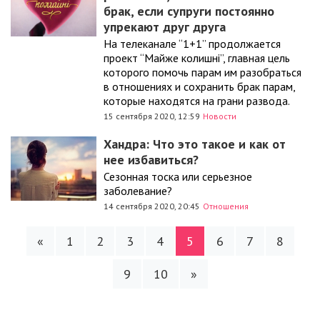
брак, если супруги постоянно
упрекают друг друга
На телеканале “1+1” продолжается
проект “Майже колишні”, главная цель
которого помочь парам им разобраться
в отношениях и сохранить брак парам,
которые находятся на грани развода.
15 сентября 2020, 12:59
Новости
Хандра: Что это такое и как от
нее избавиться?
Сезонная тоска или серьезное
заболевание?
14 сентября 2020, 20:45
Отношения
«
1
2
3
4
5
6
7
8
9
10
»