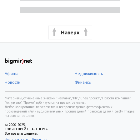
Наверх
Афиша
Недвижимость
Новости
Финансы
Материалы, отмеченные знаками "Реклама", "PR", "Спецпроект", "Новости компаний",
"Актуально", "Промо", публикуются на правах рекламы.
Любое копирование, перепечатка и воспроизведение фотографических
произведений и/или аудиовизуальных произведений правообладателя Getty Images
- строго запрещено.
© 2000-2025,
ТОВ «КЕПРЕЙТ ПАРТНЕРС».
Все права защищены.
Наши контакты
Редакция