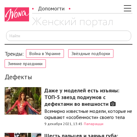
Допомогти
И
Тренды:
Война в Украине
Звёздные подборки
Зимние праздники
Дефекты
Даже у моделей есть изъяны:
ТОП-5 звезд подиумов с
дефектами во внешности
Всемирно известные модели, которые не
скрывают «особенности» своего тела
9 декабря 2021, 13:45
Папарацци
Шесть пальцев и заячья губа: