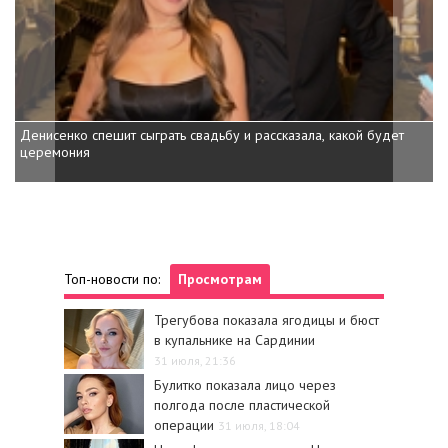
Денисенко спешит сыграть свадьбу и рассказала, какой будет
Д
церемония
в
Топ-новости по:
Просмотрам
Трегубова показала ягодицы и бюст
в купальнике на Сардинии
31 июля, 21:36
Булитко показала лицо через
полгода после пластической
операции
31 июля, 18:04