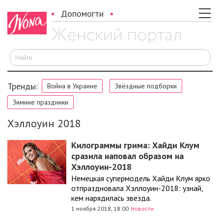
Допомогти
И
Тренды:
Война в Украине
Звёздные подборки
Зимние праздники
Хэллоуин 2018
Килограммы грима: Хайди Клум
сразила наповал образом на
Хэллоуин-2018
Немецкая супермодель Хайди Клум ярко
отпраздновала Хэллоуин-2018: узнай,
кем нарядилась звезда.
1 ноября 2018, 18:00
Новости