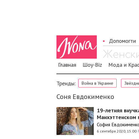
Допомогти
Главная
Шоу-Biz
Мода и Кра
Тренды:
Война в Украине
Звёздн
Соня Евдокименко
19-летняя внучк
Манхэттенском 
София Евдокименко
6 сентября 2020, 15:00