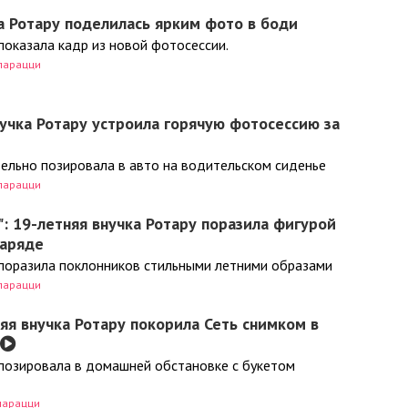
а Ротару поделилась ярким фото в боди
показала кадр из новой фотосессии.
парацци
нучка Ротару устроила горячую фотосессию за
ельно позировала в авто на водительском сиденье
парацци
: 19-летняя внучка Ротару поразила фигурой
наряде
поразила поклонников стильными летними образами
парацци
няя внучка Ротару покорила Сеть снимком в
позировала в домашней обстановке с букетом
парацци