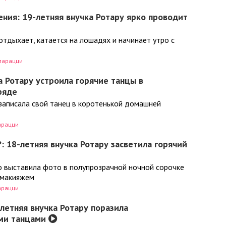
ния: 19-летняя внучка Ротару ярко проводит
тдыхает, катается на лошадях и начинает утро с
парацци
а Ротару устроила горячие танцы в
ряде
записала свой танец в коротенькой домашней
арацци
: 18-летняя внучка Ротару засветила горячий
 выставила фото в полупрозрачной ночной сорочке
 макияжем
арацци
-летняя внучка Ротару поразила
ми танцами