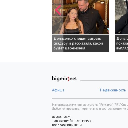
Денисенко спешит сыграть
Дочь Шварцене
Дочь Шварцене
свадьбу и рассказала, какой
показала, как в 
показала, как в 
будет церемония
выглядит его вн
выглядит его вн
Афиша
Недвижимость
Материалы, отмеченные знаками "Реклама", "PR", "Спецп
Любое копирование, перепечатка и воспроизведение 
© 2000-2025,
ТОВ «КЕПРЕЙТ ПАРТНЕРС».
Все права защищены.