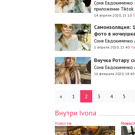
Соня Евдокименко 
приложении Tiktok
14 апреля 2020, 15:10
Самоизоляция: 1
фото в ночнушк
Соня Евдокименко д
1 апреля 2020, 15:40
П
Внучка Ротару с
Соня Евдокименко 
16 февраля 2020, 18:40
«
1
2
3
4
5
Внутри Ivona
Новости
Новости
Новости