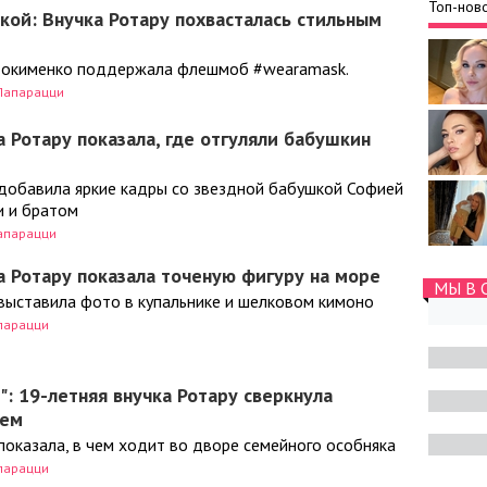
Топ-ново
кой: Внучка Ротару похвасталась стильным
вдокименко поддержала флешмоб #wearamask.
Папарацци
а Ротару показала, где отгуляли бабушкин
добавила яркие кадры со звездной бабушкой Софией
и и братом
апарацци
а Ротару показала точеную фигуру на море
МЫ В 
выставила фото в купальнике и шелковом кимоно
парацци
": 19-летняя внучка Ротару сверкнула
ьем
показала, в чем ходит во дворе семейного особняка
парацци