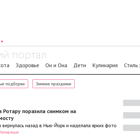
сота
Здоровье
Он и Она
Дети
Кулинария
Стиль
ые подборки
Зимние праздники
а Ротару поразила снимком на
мосту
 вернулась назад в Нью-Йорк и наделала ярких фото
Папарацци