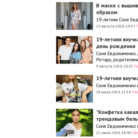
В маске с вышив
образом
19-летняя Соня Е
13 августа 2020, 10:57
19-летняя внучк
день рождения
Соня Евдокименко 
Ротару, родителям
9 августа 2020, 10:25
П
19-летняя внучк
Соня Евдокименко 
28 июля 2020, 12:59
Па
"Конфетка какая
трендовым бел
Соня Евдокименко 
22 июля 2020, 18:00
Па