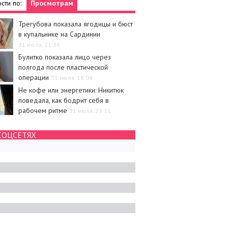
сти по:
Просмотрам
Трегубова показала ягодицы и бюст
в купальнике на Сардинии
31 июля, 21:36
Булитко показала лицо через
полгода после пластической
операции
31 июля, 18:04
Не кофе или энергетики: Никитюк
поведала, как бодрит себя в
рабочем ритме
31 июля, 23:11
СОЦСЕТЯХ