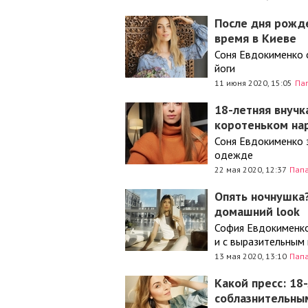
После дня рожде
время в Киеве
Соня Евдокименко о
йоги
11 июня 2020, 15:05
Па
18-летняя внучк
коротеньком на
Соня Евдокименко 
одежде
22 мая 2020, 12:37
Пап
Опять ночнушка?
домашний look
София Евдокименко
и с выразительным
13 мая 2020, 13:10
Пап
Какой пресс: 18
соблазнительны