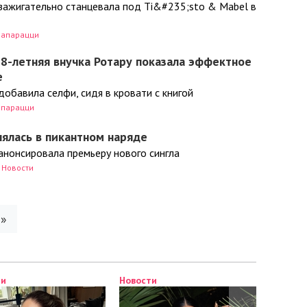
зажигательно станцевала под Ti&#235;sto & Mabel в
Папарацци
8-летняя внучка Ротару показала эффектное
е
обавила селфи, сидя в кровати с книгой
апарацци
нялась в пикантном наряде
анонсировала премьеру нового сингла
Новости
»
Новости
Новости
Новости
Новости