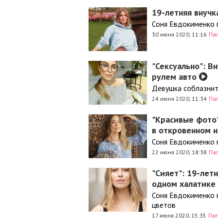
19-летняя внучк
Соня Евдокименко 
30 июня 2020, 11:16
Па
"Сексуально": В
рулем авто
Девушка соблазнит
24 июня 2020, 11:34
Па
"Красивые фото"
в откровенном 
Соня Евдокименко 
22 июня 2020, 18:38
Па
"Сияет": 19-лет
одном халатике
Соня Евдокименко 
цветов
17 июня 2020, 15:35
Па