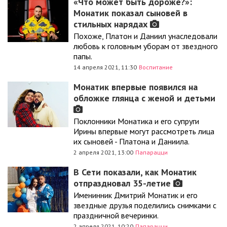
«Что может быть дороже?»:
Монатик показал сыновей в
стильных нарядах
Похоже, Платон и Даниил унаследовали
любовь к головным уборам от звездного
папы.
14 апреля 2021, 11:30
Воспитание
Монатик впервые появился на
обложке глянца с женой и детьми
Поклонники Монатика и его супруги
Ирины впервые могут рассмотреть лица
их сыновей - Платона и Даниила.
2 апреля 2021, 13:00
Папарацци
В Сети показали, как Монатик
отпраздновал 35-летие
Именинник Дмитрий Монатик и его
звездные друзья поделились снимками с
праздничной вечеринки.
2 апреля 2021, 10:20
Папарацци