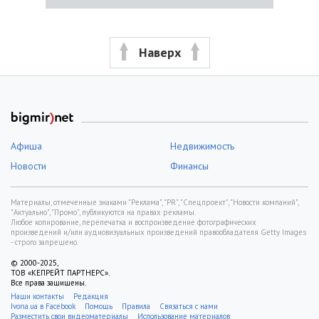
Наверх
Афиша
Недвижимость
Новости
Финансы
Материалы, отмеченные знаками "Реклама", "PR", "Спецпроект", "Новости компаний",
"Актуально", "Промо", публикуются на правах рекламы.
Любое копирование, перепечатка и воспроизведение фотографических
произведений и/или аудиовизуальных произведений правообладателя Getty Images
- строго запрещено.
© 2000-2025,
ТОВ «КЕПРЕЙТ ПАРТНЕРС».
Все права защищены.
Наши контакты
Редакция
Ivona.ua в Facebook
Помощь
Правила
Связаться с нами
Разместить свои видеоматериалы
Использование материалов