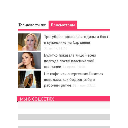
Топ-новости по:
Просмотрам
Трегубова показала ягодицы и бюст
в купальнике на Сардинии
31 июля, 21:36
Булитко показала лицо через
полгода после пластической
операции
31 июля, 18:04
Не кофе или энергетики: Никитюк
поведала, как бодрит себя в
рабочем ритме
31 июля, 23:11
МЫ В СОЦСЕТЯХ