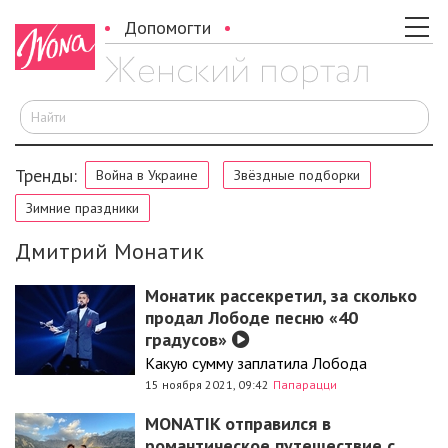
Допомогти
И
Тренды:
Война в Украине
Звёздные подборки
Зимние праздники
Дмитрий Монатик
Монатик рассекретил, за сколько
продал Лободе песню «40
градусов»
Какую сумму заплатила Лобода
15 ноября 2021, 09:42
Папарацци
MONATIK отправился в
романтическое путешествие с