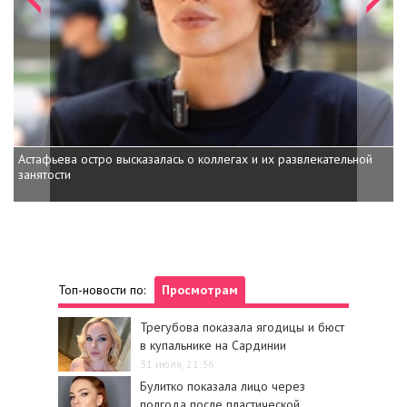
Астафьева остро высказалась о коллегах и их развлекательной
Невеста Рон
занятости
тела
Топ-новости по:
Просмотрам
Трегубова показала ягодицы и бюст
в купальнике на Сардинии
31 июля, 21:36
Булитко показала лицо через
полгода после пластической