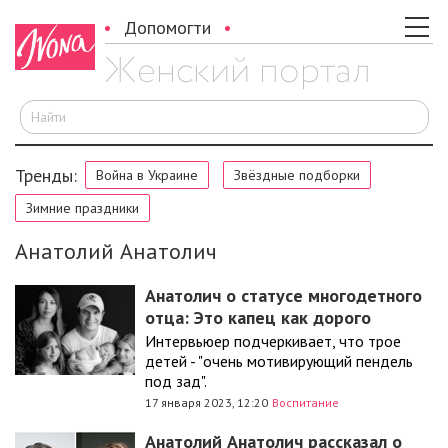
Допомогти
И
Тренды:
Война в Украине
Звёздные подборки
Зимние праздники
Анатолий Анатолич
Анатолич о статусе многодетного
отца: Это капец как дорого
Интервьюер подчеркивает, что трое
детей - "очень мотивирующий пендель
под зад".
17 января 2023, 12:20
Воспитание
Анатолий Анатолич рассказал о