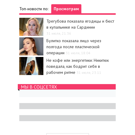
Топ-новости по:
Просмотрам
Трегубова показала ягодицы и бюст
в купальнике на Сардинии
31 июля, 21:36
Булитко показала лицо через
полгода после пластической
операции
31 июля, 18:04
Не кофе или энергетики: Никитюк
поведала, как бодрит себя в
рабочем ритме
31 июля, 23:11
МЫ В СОЦСЕТЯХ