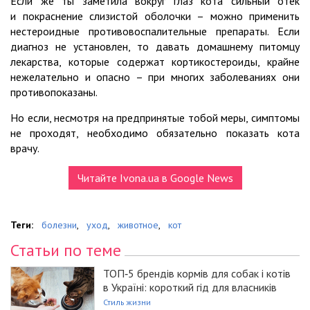
Если же ты заметила вокруг глаз кота сильный отек
и покраснение слизистой оболочки – можно применить
нестероидные противовоспалительные препараты. Если
диагноз не установлен, то давать домашнему питомцу
лекарства, которые содержат кортикостероиды, крайне
нежелательно и опасно – при многих заболеваниях они
противопоказаны.
Но если, несмотря на предпринятые тобой меры, симптомы
не проходят, необходимо обязательно показать кота
врачу.
Читайте Ivona.ua в Google News
Теги:
болезни
,
уход
,
животное
,
кот
Статьи по теме
ТОП‑5 брендів кормів для собак і котів
в Україні: короткий гід для власників
Стиль жизни