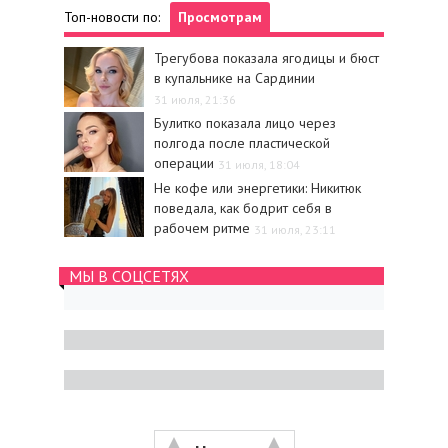
Топ-новости по:
Просмотрам
Трегубова показала ягодицы и бюст
в купальнике на Сардинии
31 июля, 21:36
Булитко показала лицо через
полгода после пластической
операции
31 июля, 18:04
Не кофе или энергетики: Никитюк
поведала, как бодрит себя в
рабочем ритме
31 июля, 23:11
МЫ В СОЦСЕТЯХ