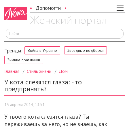
Допомогти
И
Тренды:
Война в Украине
Звёздные подборки
Зимние праздники
Главная
Стиль жизни
Дом
У кота слезятся глаза: что
предпринять?
15 апреля 2014, 13:51
У твоего кота слезятся глаза? Ты
переживаешь за него, но не знаешь, как