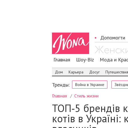
Допомогти
Главная
Шоу-Biz
Мода и Кра
Дом
Карьера
Досуг
Путешестви
Тренды:
Война в Украине
Звёздн
Главная
Стиль жизни
ТОП‑5 брендів к
котів в Україні: