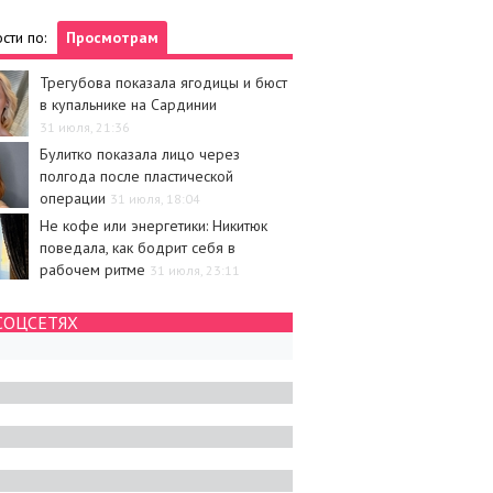
сти по:
Просмотрам
Трегубова показала ягодицы и бюст
в купальнике на Сардинии
31 июля, 21:36
Булитко показала лицо через
полгода после пластической
операции
31 июля, 18:04
Не кофе или энергетики: Никитюк
поведала, как бодрит себя в
рабочем ритме
31 июля, 23:11
СОЦСЕТЯХ