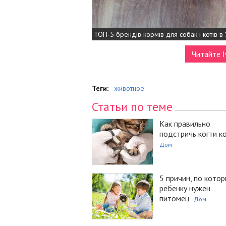
ТОП‑5 брендів кормів для собак і котів в У
Читайте I
Теги:
животное
Статьи по теме
Как правильно
подстричь когти к
Дом
5 причин, по кото
ребенку нужен
питомец
Дом