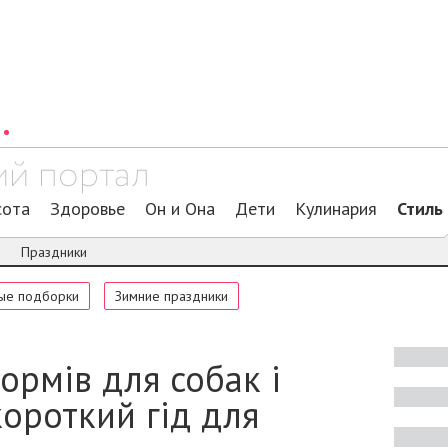
сота
Здоровье
Он и Она
Дети
Кулинария
Стиль
я
Праздники
ые подборки
Зимние праздники
ормів для собак і
 короткий гід для