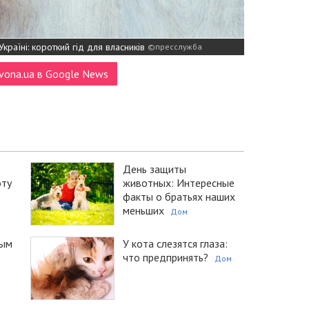
країні: короткий гід для власників
пресслужба
vona.ua в Google News
День защиты
оту
животных: Интересные
факты о братьях наших
меньших
Дом
рым
У кота слезятся глаза:
что предпринять?
Дом