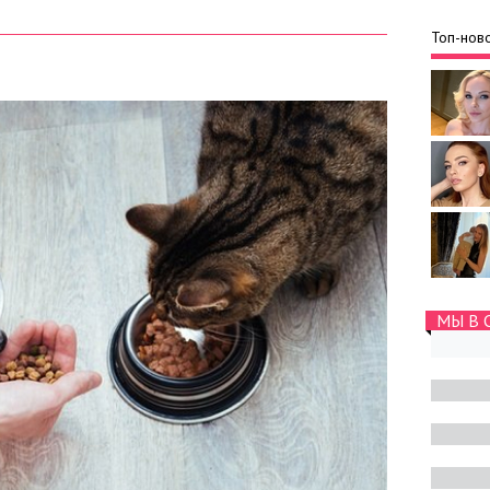
Топ-ново
МЫ В 