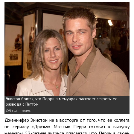
Энистон боится, что Перри в мемуарах раскроет секреты ее
развода с Питтом
Getty Images
Дженнифер Энистон не в восторге от того, что ее коллега
по сериалу «Друзья» Мэттью Перри готовит к выпуску
мемуары. 53-летняя актриса опасается, что Перри в своей