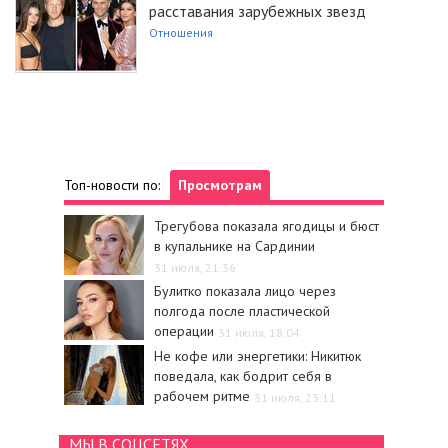
расставания зарубежных звезд
Отношения
Топ-новости по:
Просмотрам
Трегубова показала ягодицы и бюст
в купальнике на Сардинии
31 июля, 21:36
Булитко показала лицо через
полгода после пластической
операции
31 июля, 18:04
Не кофе или энергетики: Никитюк
поведала, как бодрит себя в
рабочем ритме
31 июля, 23:11
МЫ В СОЦСЕТЯХ