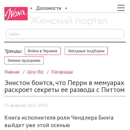
Допомогти
И
Тренды:
Война в Украине
Звёздные подборки
Зимние праздники
Главная
Шоу-Biz
Папарацци
Энистон боится, что Перри в мемуарах
раскроет секреты ее развода с Питтом
23 февраля 2022, 09:52
Книга исполнителя роли Чендлера Бинга
выйдет уже этой осенью