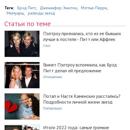
Теги:
Брэд Питт
,
Дженнифер Энистон
,
Мэттью Перри
,
Мемуары
,
разводы звезд
Статьи по теме
Пэлтроу призналась, кто из ее бывших
лучше в постели - Питт или Аффлек
Секс
Гвинет Пэлтроу вспомнила, как Брэд
Питт делал ей предложение
Отношения
Потап и Настя Каменских расстались?
Подробности личной жизни звезд
Папарацци
Итоги 2022 года: самые громкие