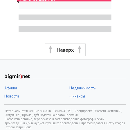
Наверх
Афиша
Недвижимость
Новости
Финансы
Материалы, отмеченные знаками "Реклама", "PR", "Спецпроект", "Новости компаний",
"Актуально", "Промо", публикуются на правах рекламы.
Любое копирование, перепечатка и воспроизведение фотографических
произведений и/или аудиовизуальных произведений правообладателя Getty Images
- строго запрещено.