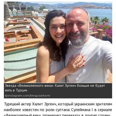
Звезда «Великолепного века» Халит Эргенч больше не будет
жить в Турции
instagram.com/berguzarkorel
Турецкий актер Халит Эргенч, который украинским зрителям
наиболее известен по роли султана Сулеймана I в сериале
«Великолепный век», планирует переехать в другую страну.