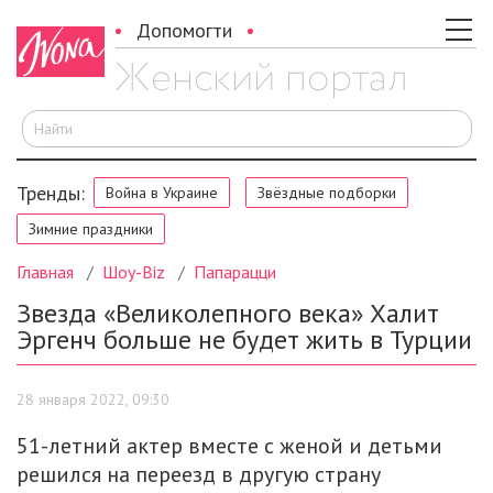
Допомогти
И
Тренды:
Война в Украине
Звёздные подборки
Зимние праздники
Главная
Шоу-Biz
Папарацци
Звезда «Великолепного века» Халит
Эргенч больше не будет жить в Турции
28 января 2022, 09:30
51-летний актер вместе с женой и детьми
решился на переезд в другую страну