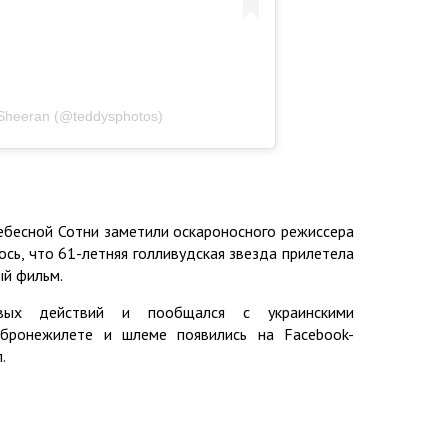
Sheeran (@teddysphotos)
Небесной Сотни заметили оскароносного режиссера
сь, что 61-летняя голливудская звезда прилетела
ый фильм.
вых действий и пообщался с украинскими
бронежилете и шлеме появились на Facebook-
.