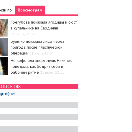
сти по:
Просмотрам
Трегубова показала ягодицы и бюст
в купальнике на Сардинии
31 июля, 21:36
Булитко показала лицо через
полгода после пластической
операции
31 июля, 18:04
Не кофе или энергетики: Никитюк
поведала, как бодрит себя в
рабочем ритме
31 июля, 23:11
СОЦСЕТЯХ
igmir)net