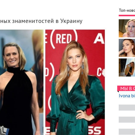
Топ-ново
ных знаменитостей в Украину
МЫ В 
Ivona b