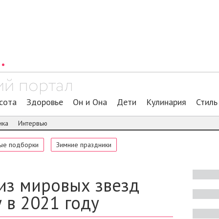
сота
Здоровье
Он и Она
Дети
Кулинария
Стиль
ика
Интервью
ые подборки
Зимние праздники
 из мировых звезд
 в 2021 году