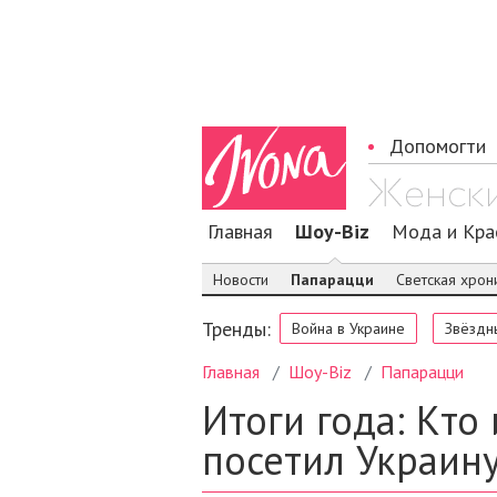
Допомогти
Главная
Шоу-Biz
Мода и Кра
Новости
Папарацци
Светская хрон
Тренды:
Война в Украине
Звёздн
Главная
Шоу-Biz
Папарацци
Итоги года: Кто
посетил Украину