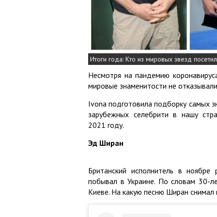
Итоги года: Кто из мировых звезд посети
Несмотря на пандемию коронавируса
мировые знаменитости не отказывали
Ivona подготовила подборку самых з
зарубежных селебрити в нашу стр
2021 году.
Эд Ширан
Британский исполнитель в ноябре 
побывал в Украине. По словам 30-ле
Киеве. На какую песню Ширан снимал к