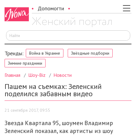
Допомогти
И
Тренды:
Война в Украине
Звёздные подборки
Зимние праздники
Главная
Шоу-Biz
Новости
Пашем на съемках: Зеленский
поделился забавным видео
21 сентября 2017, 09:55
Звезда Квартала 95, шоумен Владимир
Зеленский показал, как артисты из шоу