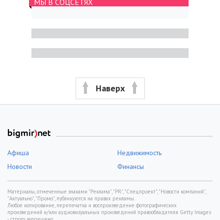
МЫ В СОЦСЕТЯХ
Наверх
Афиша
Недвижимость
Новости
Финансы
Материалы, отмеченные знаками "Реклама", "PR", "Спецпроект", "Новости компаний",
"Актуально", "Промо", публикуются на правах рекламы.
Любое копирование, перепечатка и воспроизведение фотографических
произведений и/или аудиовизуальных произведений правообладателя Getty Images
- строго запрещено.