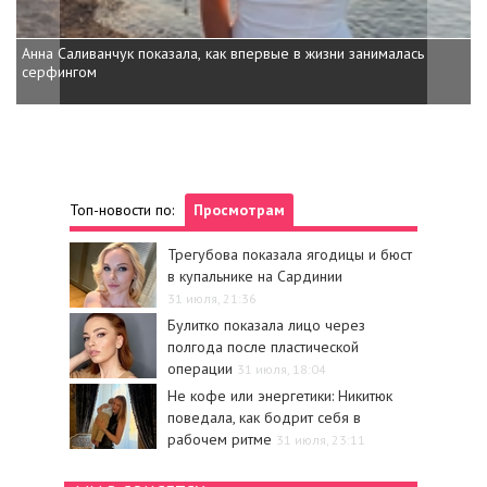
Анна Саливанчук показала, как впервые в жизни занималась
Украинская актриса Оксана Черкашин
серфингом
от Netflix
Топ-новости по:
Просмотрам
Трегубова показала ягодицы и бюст
в купальнике на Сардинии
31 июля, 21:36
Булитко показала лицо через
полгода после пластической
операции
31 июля, 18:04
Не кофе или энергетики: Никитюк
поведала, как бодрит себя в
рабочем ритме
31 июля, 23:11