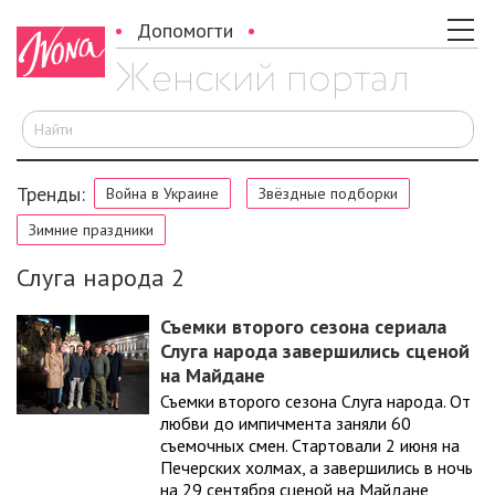
Допомогти
И
Тренды:
Война в Украине
Звёздные подборки
Зимние праздники
Слуга народа 2
Съемки второго сезона сериала
Слуга народа завершились сценой
на Майдане
Съемки второго сезона Слуга народа. От
любви до импичмента заняли 60
съемочных смен. Стартовали 2 июня на
Печерских холмах, а завершились в ночь
на 29 сентября сценой на Майдане