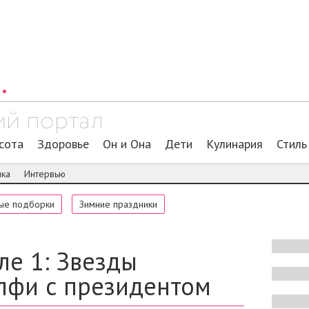
сота
Здоровье
Он и Она
Дети
Кулинария
Стиль
ика
Интервью
ые подборки
Зимние праздники
ле 1: Звезды
елфи с президентом