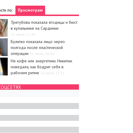
сти по:
Просмотрам
Трегубова показала ягодицы и бюст
в купальнике на Сардинии
31 июля, 21:36
Булитко показала лицо через
полгода после пластической
операции
31 июля, 18:04
Не кофе или энергетики: Никитюк
поведала, как бодрит себя в
рабочем ритме
31 июля, 23:11
СОЦСЕТЯХ