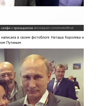
ь селфи с президентом
instagram.com/timatiofficial
, – написала в своем фотоблоге Наташа Королева и
ром Путиным.