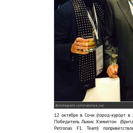
instagram.com/valeriya_rus
12 октября в Сочи (город-курорт в
Победитель Льюис Хэмилтон (брита
Petronas F1 Team) поприветство