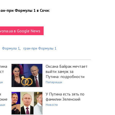
ран-при Формулы 1 в Сочи:
vona.ua в Google News
Формула 1
,
гран-при Формулы 1
тина
Оксана Байрак мечтает
эст
выйти замуж за
Путина: подробности
ци
Папарацци
и
У Путина есть зять по
ркие
фамилии Зеленский
цци
Новости