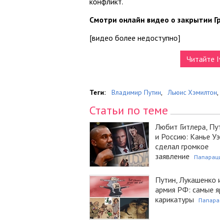
конфликт.
Смотри онлайн видео о закрытии Г
[видео более недоступно]
Читайте I
Теги:
Владимир Путин
,
Льюис Хэмилтон
,
Статьи по теме
Любит Гитлера, Пу
и Россию: Канье У
сделал громкое
заявление
Папарац
Путин, Лукашенко 
армия РФ: самые я
карикатуры
Папара