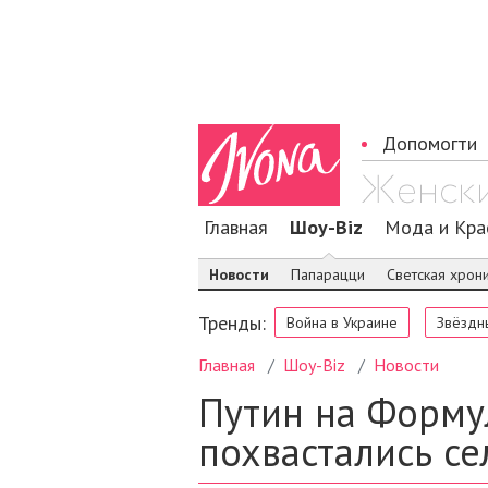
Допомогти
Главная
Шоу-Biz
Мода и Кра
Новости
Папарацци
Светская хрон
Тренды:
Война в Украине
Звёздн
Главная
Шоу-Biz
Новости
Путин на Форму
похвастались с