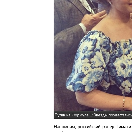
Путин на Формуле 1: Звезды похвасталис
Напомним, российский рэпер Тимат