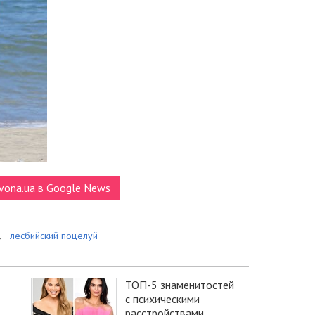
vona.ua в Google News
,
лесбийский поцелуй
ТОП-5 знаменитостей
с психическими
расстройствами