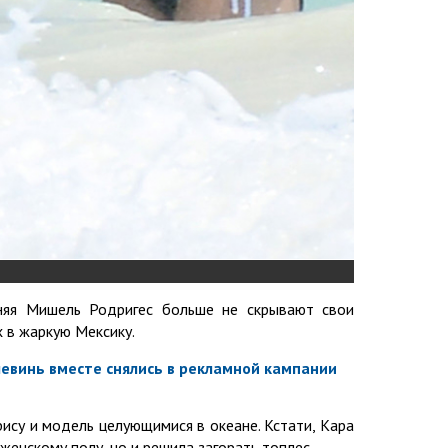
няя Мишель Родригес больше не скрывают свои
 в жаркую Мексику.
левинь вместе снялись в рекламной кампании
ису и модель целующимися в океане. Кстати, Кара
женскому полу, но и решила загорать топлес.