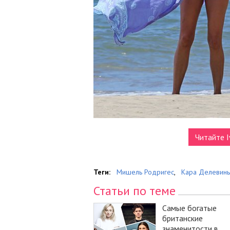
Читайте I
Теги:
Мишель Родригес
,
Кара Делевинь
Статьи по теме
Самые богатые
британские
знаменитости в