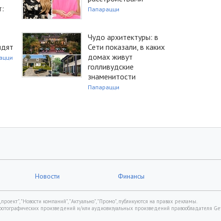
т:
Папарацци
Чудо архитектуры: в
ядят
Сети показали, в каких
домах живут
ацци
голливудские
знаменитости
Папарацци
Новости
Финансы
роект", "Новости компаний", "Актуально", "Промо", публикуются на правах рекламы.
фотографических произведений и/или аудиовизуальных произведений правообладателя Gett