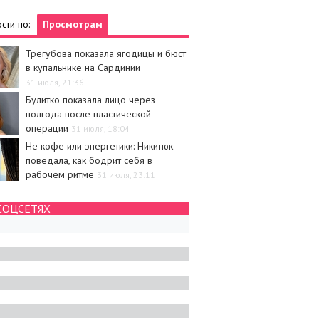
сти по:
Просмотрам
Трегубова показала ягодицы и бюст
в купальнике на Сардинии
31 июля, 21:36
Булитко показала лицо через
полгода после пластической
операции
31 июля, 18:04
Не кофе или энергетики: Никитюк
поведала, как бодрит себя в
рабочем ритме
31 июля, 23:11
СОЦСЕТЯХ