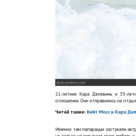
uk.eonline.com
21-летняя Кара Делевинь и 35-лет
отношения. Они отправились на отдых
Читай также:
Кейт Мосс и Кара Де
Именно там папарацци застукали актр
не только не скрывает свою любовь к 