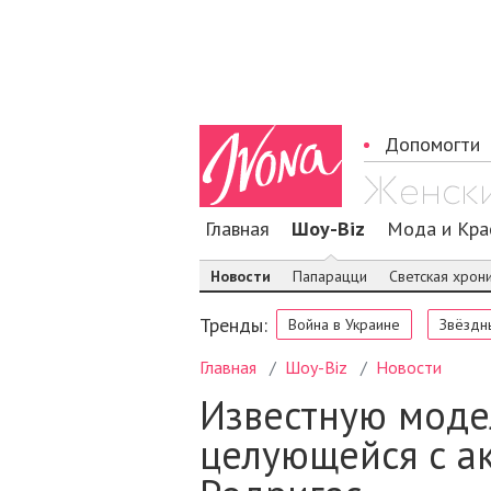
Допомогти
Главная
Шоу-Biz
Мода и Кра
Новости
Папарацци
Светская хрон
Тренды:
Война в Украине
Звёздн
Главная
Шоу-Biz
Новости
Известную моде
целующейся с а