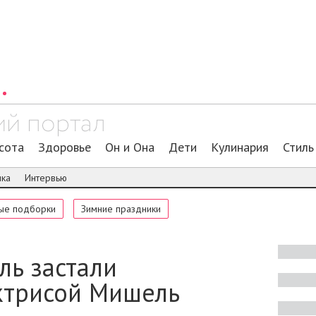
сота
Здоровье
Он и Она
Дети
Кулинария
Стиль
ика
Интервью
ые подборки
Зимние праздники
ль застали
ктрисой Мишель