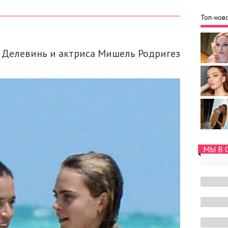
Топ-ново
 Делевинь и актриса Мишель Родригез
МЫ В 