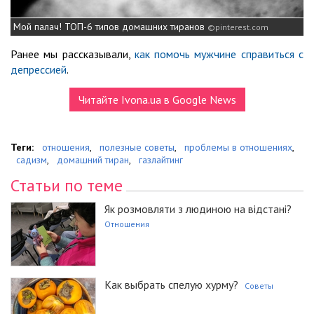
Мой палач! ТОП-6 типов домашних тиранов
pinterest.com
Ранее мы рассказывали,
как помочь мужчине справиться с
депрессией
.
Читайте Ivona.ua в Google News
Теги:
отношения
,
полезные советы
,
проблемы в отношениях
,
садизм
,
домашний тиран
,
газлайтинг
Статьи по теме
Як розмовляти з людиною на відстані?
Отношения
Как выбрать спелую хурму?
Советы