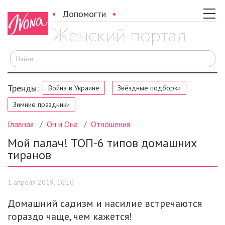
Допомогти
И
Тренды:
Война в Украине
Звёздные подборки
Зимние праздники
Главная
Он и Она
Отношения
Мой палач! ТОП-6 типов домашних
тиранов
1 апреля 2019, 16:10
Домашний садизм и насилие встречаются
гораздо чаще, чем кажется!