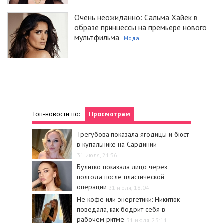
Очень неожиданно: Сальма Хайек в
образе принцессы на премьере нового
мультфильма
Мода
Топ-новости по:
Просмотрам
Трегубова показала ягодицы и бюст
в купальнике на Сардинии
31 июля, 21:36
Булитко показала лицо через
полгода после пластической
операции
31 июля, 18:04
Не кофе или энергетики: Никитюк
поведала, как бодрит себя в
рабочем ритме
31 июля, 23:11