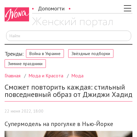
Допомогти
И
Тренды:
Война в Украине
Звёздные подборки
Зимние праздники
Главная
Мода и Красота
Мода
Сможет повторить каждая: стильный
повседневный образ от Джиджи Хадид
22 июня 2022, 18:00
Супермодель на прогулке в Нью-Йорке