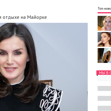
Топ-ново
м отдыхе на Майорке
МЫ В 