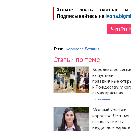
Хотите знать важные и 
Подписывайтесь на
Ivona.bigmi
Читайте I
Теги:
королева Летиция
Статьи по теме
Королевские семь
выпустили
праздничные откр
к Рождеству: у ког
самая красивая
Папарацци
Модный конфуз:
королева Летиция
вышла в свет в
неудачном наряде