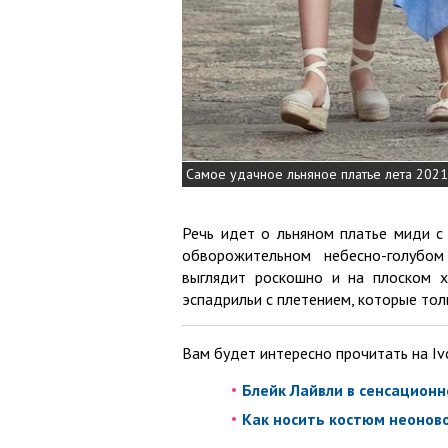
Самое удачное льняное платье лета 2021
Речь идет о льняном платье миди с
обворожительном небесно-голубом
выглядит роскошно и на плоском х
эспадрильи с плетением, которые то
Вам будет интересно прочитать на Iv
Блейк Лайвли в сенсационн
Как носить костюм неонов