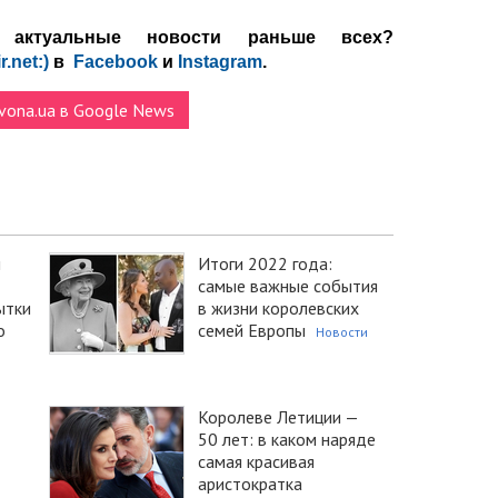
актуальные новости раньше всех?
r.net:)
в
Facebook
и
Instagram
.
vona.ua в Google News
и
Итоги 2022 года:
самые важные события
ытки
в жизни королевских
о
семей Европы
Новости
Королеве Летиции —
50 лет: в каком наряде
самая красивая
аристократка