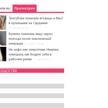
сти по:
Просмотрам
Трегубова показала ягодицы и бюст
в купальнике на Сардинии
31 июля, 21:36
Булитко показала лицо через
полгода после пластической
операции
31 июля, 18:04
Не кофе или энергетики: Никитюк
поведала, как бодрит себя в
рабочем ритме
31 июля, 23:11
СОЦСЕТЯХ