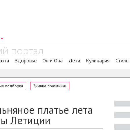
сота
Здоровье
Он и Она
Дети
Кулинария
Стиль
ые подборки
Зимние праздники
льняное платье лета
вы Летиции