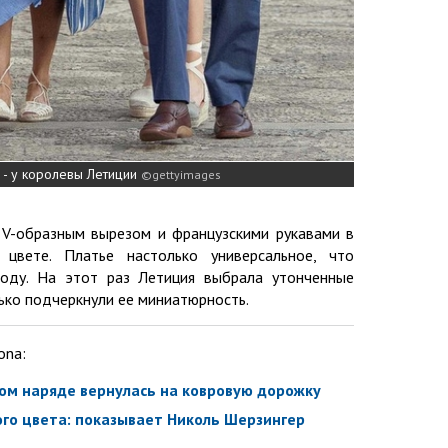
 - у королевы Летиции
gettyimages
 V-образным вырезом и французскими рукавами в
 цвете. Платье настолько универсальное, что
оду. На этот раз Летиция выбрала утонченные
лько подчеркнули ее миниатюрность.
ona:
ом наряде вернулась на ковровую дорожку
ого цвета: показывает Николь Шерзингер