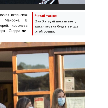
вская испанская
Читай также:
й Майорке. В
Энн Хэтэуэй показывает,
рей, королева
какая куртка будет в моде
арк Сьерра-де-
этой осенью