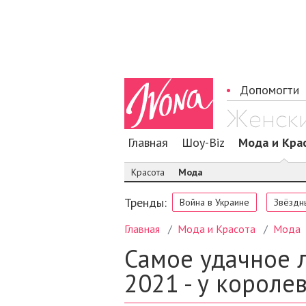
Допомогти
Главная
Шоу-Biz
Мода и Кра
Красота
Мода
Тренды:
Война в Украине
Звёздн
Главная
Мода и Красота
Мода
Самое удачное 
2021 - у короле