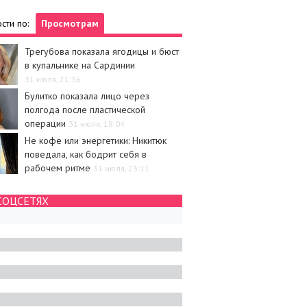
сти по:
Просмотрам
Трегубова показала ягодицы и бюст
в купальнике на Сардинии
31 июля, 21:36
Булитко показала лицо через
полгода после пластической
операции
31 июля, 18:04
Не кофе или энергетики: Никитюк
поведала, как бодрит себя в
рабочем ритме
31 июля, 23:11
СОЦСЕТЯХ