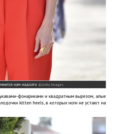
омнится нам надолго
Getty Images
рукавами-фонариками и квадратным вырезом, алые
одочки kitten heels, в которых ноги не устают на