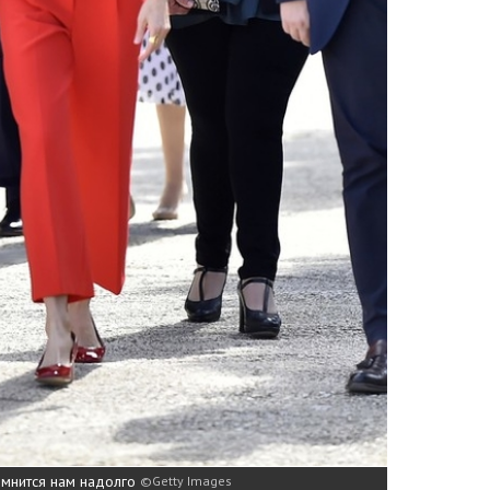
омнится нам надолго
Getty Images