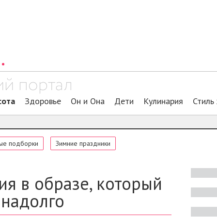
сота
Здоровье
Он и Она
Дети
Кулинария
Стиль
ые подборки
Зимние праздники
я в образе, который
 надолго