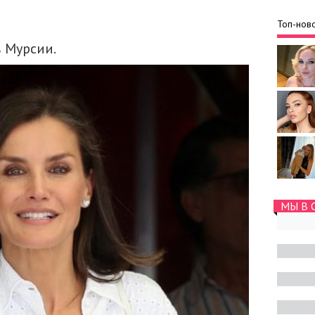
Топ-ново
в Мурсии.
МЫ В 