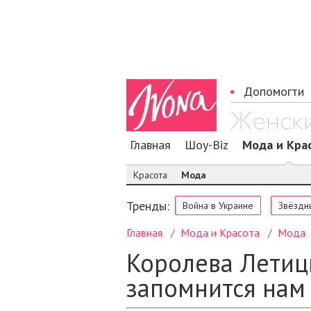
Допомогти
Главная
Шоу-Biz
Мода и Кра
Красота
Мода
Тренды:
Война в Украине
Звёздн
Главная
Мода и Красота
Мода
Королева Летици
запомнится нам