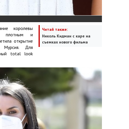
ание королевы
Читай также:
ся плотным и
Николь Кидман с каре на
сетила открытие
съемках нового фильма
 Мурсия. Для
ный total look