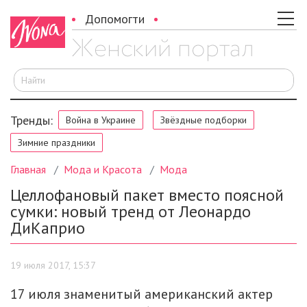
Допомогти
И
Тренды:
Война в Украине
Звёздные подборки
Зимние праздники
Главная
Мода и Красота
Мода
Целлофановый пакет вместо поясной
сумки: новый тренд от Леонардо
ДиКаприо
19 июля 2017, 15:37
17 июля знаменитый американский актер