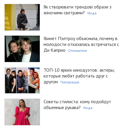
Як створювати трендові образи з
жіночими светрами?
Мода
Гвинет Пэлтроу объяснила, почему в
молодости отказалась встречаться с
Ди Каприо
Отношения
ТОП-10 ярких кинодуэтов: актеры,
которые любят работать друг с
другом
Папарацци
Советы стилиста: кому подойдут
объемные рукава?
Мода