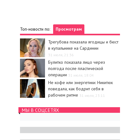
Топ-новости по:
Просмотрам
Трегубова показала ягодицы и бюст
в купальнике на Сардинии
31 июля, 21:36
Булитко показала лицо через
полгода после пластической
операции
31 июля, 18:04
Не кофе или энергетики: Никитюк
поведала, как бодрит себя в
рабочем ритме
31 июля, 23:11
МЫ В СОЦСЕТЯХ