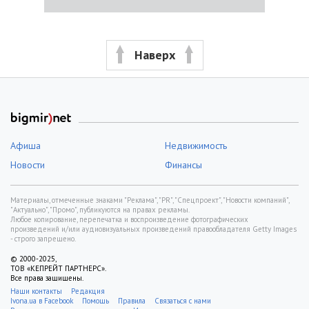
Наверх
Афиша
Недвижимость
Новости
Финансы
Материалы, отмеченные знаками "Реклама", "PR", "Спецпроект", "Новости компаний",
"Актуально", "Промо", публикуются на правах рекламы.
Любое копирование, перепечатка и воспроизведение фотографических
произведений и/или аудиовизуальных произведений правообладателя Getty Images
- строго запрещено.
© 2000-2025,
ТОВ «КЕПРЕЙТ ПАРТНЕРС».
Все права защищены.
Наши контакты
Редакция
Ivona.ua в Facebook
Помощь
Правила
Связаться с нами