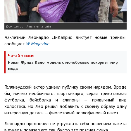
twitter.com/msn_entertain
42-летний Леонардо ДиКаприо диктует новые тренды,
сообщает
W Magazine.
Читай также:
Новая Фрида Кало: модель с монобровью покоряет мир
моды
Голливудский актер удивил публику своим нарядом. Вроде
бы, ничего необычного: шорты-карго, серая трикотажная
футболка, бейсболка и слипоны — привычный вид
холостяка. Но Лео решил добавить к своему образу одну
интересную деталь — фиолетовый целлофановый пакет.
Леонардо предпочел не утруждать себя ношением пакета
в руках и повязал его так, будто это поясная сумка.