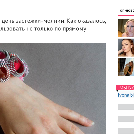
Топ-ново
т день застежки-молнии. Как оказалось,
льзовать не только по прямому
МЫ В 
Ivona b