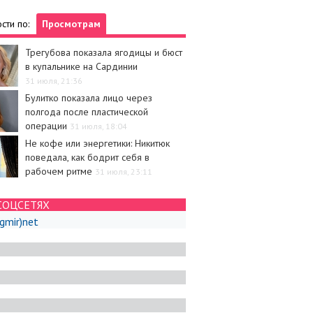
сти по:
Просмотрам
Трегубова показала ягодицы и бюст
в купальнике на Сардинии
31 июля, 21:36
Булитко показала лицо через
полгода после пластической
операции
31 июля, 18:04
Не кофе или энергетики: Никитюк
поведала, как бодрит себя в
рабочем ритме
31 июля, 23:11
СОЦСЕТЯХ
igmir)net