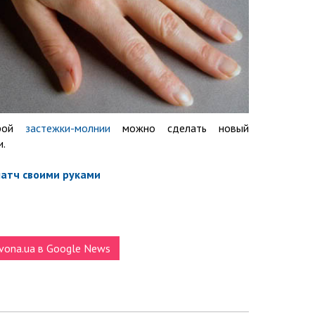
арой
застежки-молнии
можно сделать новый
и.
атч своими руками
vona.ua в Google News