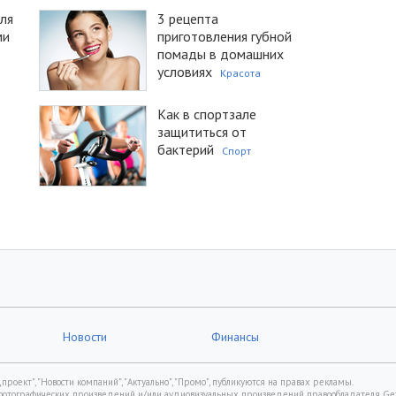
ля
3 рецепта
ми
приготовления губной
помады в домашних
условиях
Красота
Как в спортзале
защититься от
бактерий
Спорт
Новости
Финансы
роект", "Новости компаний", "Актуально", "Промо", публикуются на правах рекламы.
фотографических произведений и/или аудиовизуальных произведений правообладателя Gett