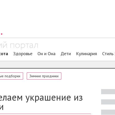
сота
Здоровье
Он и Она
Дети
Кулинария
Стиль
ые подборки
Зимние праздники
Делаем украшение из
и