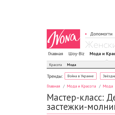
Допомогти
Главная
Шоу-Biz
Мода и Кра
Красота
Мода
Тренды:
Война в Украине
Звёздн
Главная
Мода и Красота
Мода
Мастер-класс: 
застежки-молни