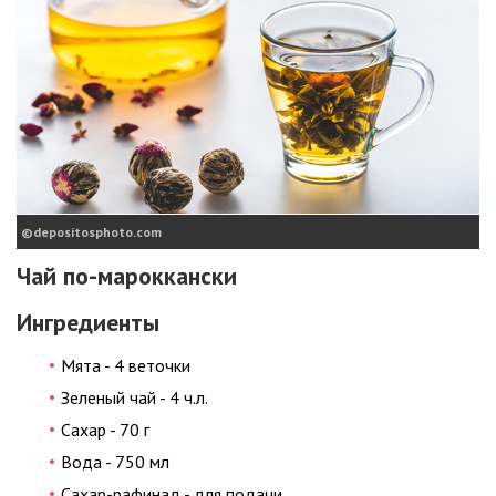
depositosphoto.com
Чай по-мароккански
Ингредиенты
Мята - 4 веточки
Зеленый чай - 4 ч.л.
Сахар - 70 г
Вода - 750 мл
Сахар-рафинад - для подачи