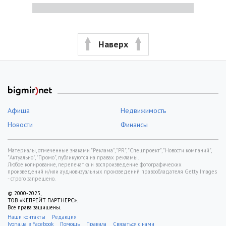
Наверх
Афиша
Недвижимость
Новости
Финансы
Материалы, отмеченные знаками "Реклама", "PR", "Спецпроект", "Новости компаний",
"Актуально", "Промо", публикуются на правах рекламы.
Любое копирование, перепечатка и воспроизведение фотографических
произведений и/или аудиовизуальных произведений правообладателя Getty Images
- строго запрещено.
© 2000-2025,
ТОВ «КЕПРЕЙТ ПАРТНЕРС».
Все права защищены.
Наши контакты
Редакция
Ivona.ua в Facebook
Помощь
Правила
Связаться с нами