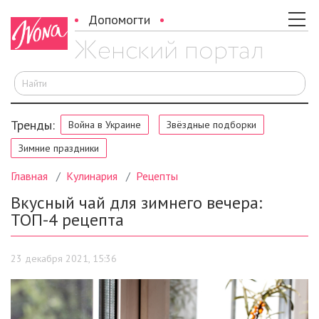
Допомогти
И
Тренды:
Война в Украине
Звёздные подборки
Зимние праздники
Главная
Кулинария
Рецепты
Вкусный чай для зимнего вечера:
ТОП-4 рецепта
23 декабря 2021, 15:36