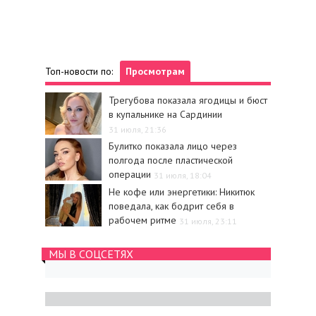
Топ-новости по:
Просмотрам
Трегубова показала ягодицы и бюст
в купальнике на Сардинии
31 июля, 21:36
Булитко показала лицо через
полгода после пластической
операции
31 июля, 18:04
Не кофе или энергетики: Никитюк
поведала, как бодрит себя в
рабочем ритме
31 июля, 23:11
МЫ В СОЦСЕТЯХ