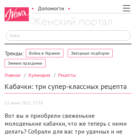
Допомогти
И
Тренды:
Война в Украине
Звёздные подборки
Зимние праздники
Главная
Кулинария
Рецепты
Кабачки: три супер-классных рецепта
11 июня 2021, 17:30
Вот вы и приобрели свеженькие
молоденькие кабачки, что же теперь с ними
делать? Собрали для вас три удачных и не