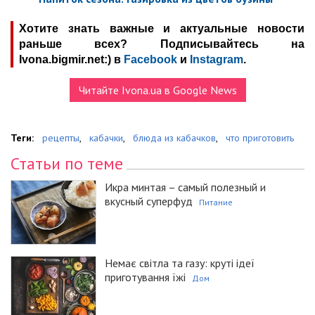
Хотите знать важные и актуальные новости
раньше всех? Подписывайтесь на
Ivona.bigmir.net:) в
Facebook
и
Instagram
.
Читайте Ivona.ua в Google News
Теги:
рецепты
,
кабачки
,
блюда из кабачков
,
что приготовить
Статьи по теме
Икра минтая – самый полезный и
вкусный суперфуд
Питание
Немає світла та газу: круті ідеї
приготування їжі
Дом