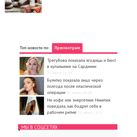
Топ-новости по:
Просмотрам
Трегубова показала ягодицы и бюст
в купальнике на Сардинии
31 июля, 21:36
Булитко показала лицо через
полгода после пластической
операции
31 июля, 18:04
Не кофе или энергетики: Никитюк
поведала, как бодрит себя в
рабочем ритме
31 июля, 23:11
МЫ В СОЦСЕТЯХ