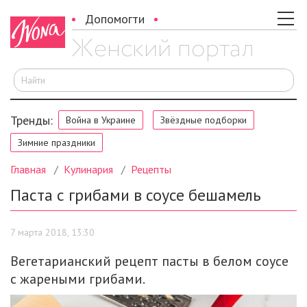
Допомогти
И
Тренды:
Война в Украине
Звёздные подборки
Зимние праздники
Главная
Кулинария
Рецепты
Паста с грибами в соусе бешамель
7 марта 2018, 13:30
Вегетарианский рецепт пасты в белом соусе
с жареными грибами.