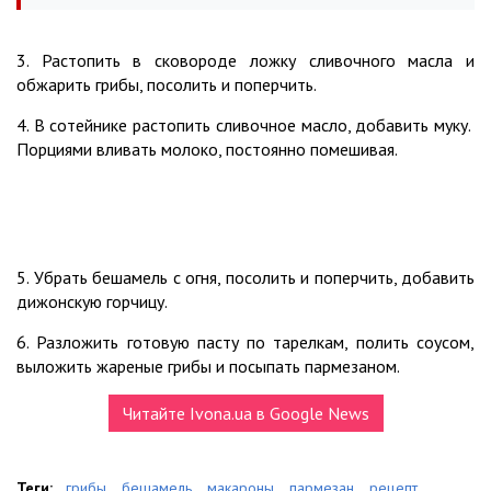
3. Растопить в сковороде ложку сливочного масла и
обжарить грибы, посолить и поперчить.
4. В сотейнике растопить сливочное масло, добавить муку.
Порциями вливать молоко, постоянно помешивая.
5. Убрать бешамель с огня, посолить и поперчить, добавить
дижонскую горчицу.
6. Разложить готовую пасту по тарелкам, полить соусом,
выложить жареные грибы и посыпать пармезаном.
Читайте Ivona.ua в Google News
Теги:
грибы
,
бешамель
,
макароны
,
пармезан
,
рецепт
,