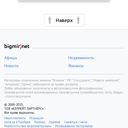
Наверх
Афиша
Недвижимость
Новости
Финансы
Материалы, отмеченные знаками "Реклама", "PR", "Спецпроект", "Новости компаний",
"Актуально", "Промо", публикуются на правах рекламы.
Любое копирование, перепечатка и воспроизведение фотографических
произведений и/или аудиовизуальных произведений правообладателя Getty Images
- строго запрещено.
© 2000-2025,
ТОВ «КЕПРЕЙТ ПАРТНЕРС».
Все права защищены.
Наши контакты
Редакция
Ivona.ua в Facebook
Помощь
Правила
Связаться с нами
Разместить свои видеоматериалы
Использование материалов