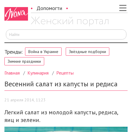
Допомогти
И
Тренды:
Война в Украине
Звёздные подборки
Зимние праздники
Главная
Кулинария
Рецепты
Весенний салат из капусты и редиса
21 апреля 2014, 11:23
Легкий салат из молодой капусты, редиса,
яиц и зелени.