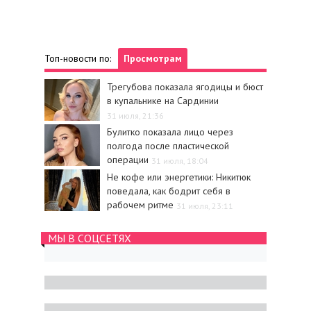
Топ-новости по:
Просмотрам
Трегубова показала ягодицы и бюст
в купальнике на Сардинии
31 июля, 21:36
Булитко показала лицо через
полгода после пластической
операции
31 июля, 18:04
Не кофе или энергетики: Никитюк
поведала, как бодрит себя в
рабочем ритме
31 июля, 23:11
МЫ В СОЦСЕТЯХ