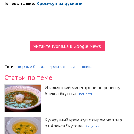
Готовь также:
Крем-суп из цуккини
Читайте Ivona.ua в Google News
Теги:
первые блюда
,
крем-суп
,
суп
,
шпинат
Статьи по теме
Итальянский минестроне по рецепту
Алекса Якутова
Рецепты
Кукурузный крем-суп с сыром чеддер
от Алекса Якутова
Рецепты