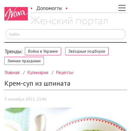
Допомогти
И
Тренды:
Война в Украине
Звёздные подборки
Зимние праздники
Главная
Кулинария
Рецепты
Крем-суп из шпината
5 сентября 2011, 11:46