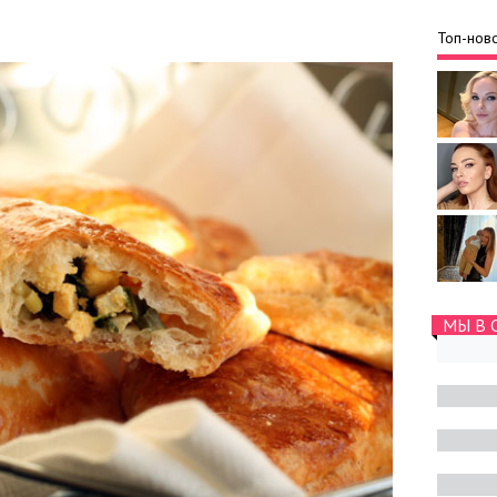
Топ-ново
МЫ В 