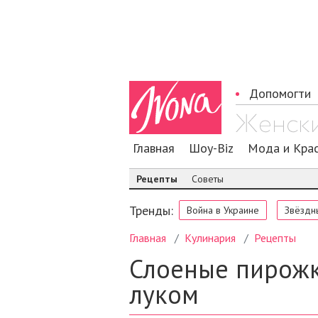
Допомогти
Главная
Шоу-Biz
Мода и Кра
Рецепты
Советы
Тренды:
Война в Украине
Звёздн
Главная
Кулинария
Рецепты
Слоеные пирожк
луком