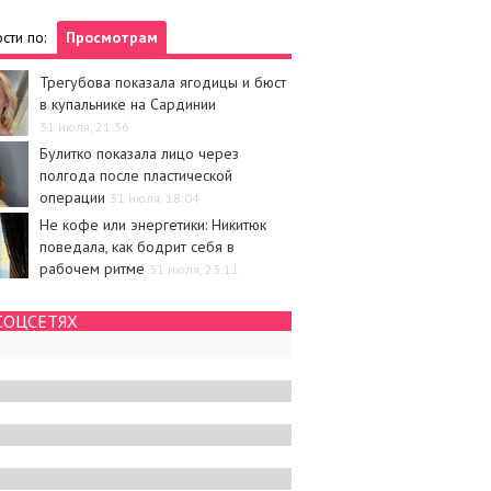
сти по:
Просмотрам
Трегубова показала ягодицы и бюст
в купальнике на Сардинии
31 июля, 21:36
Булитко показала лицо через
полгода после пластической
операции
31 июля, 18:04
Не кофе или энергетики: Никитюк
поведала, как бодрит себя в
рабочем ритме
31 июля, 23:11
СОЦСЕТЯХ