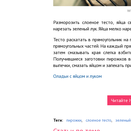
w
Разморозить слоеное тесто, яйца с
нарезать зеленый лук. Яйца мелко нар
Тесто раскатать в прямоугольник на
прямоугольных частей. На каждый пр
затем смазывать края слегка взбит
Получившиеся заготовки пирожков в
выпечки, смазать яйцом и запекать пр
Оладьи с яйцом и луком
Читайте I
Теги:
пирожки
,
слоеное тесто
,
зеленый
Статьи по теме