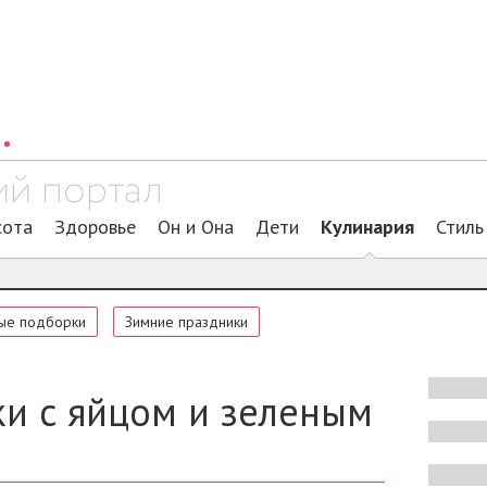
сота
Здоровье
Он и Она
Дети
Кулинария
Стиль
ые подборки
Зимние праздники
и с яйцом и зеленым