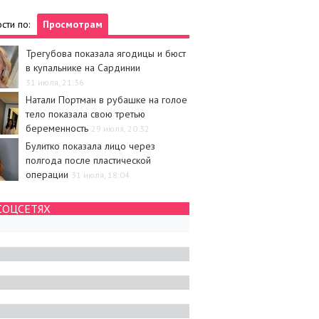
сти по:
Просмотрам
Трегубова показала ягодицы и бюст
в купальнике на Сардинии
31 июля, 21:36
Натали Портман в рубашке на голое
тело показала свою третью
беременность
29 июля, 20:32
Булитко показала лицо через
полгода после пластической
операции
31 июля, 18:04
СОЦСЕТЯХ