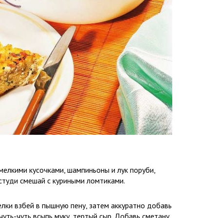
мелкими кусочками, шампиньоны и лук поруби,
студи смешай с куриными ломтиками.
елки взбей в пышную пену, затем аккуратно добавь
чуть-чуть всыпь муку, тертый сыр. Добавь сметану,