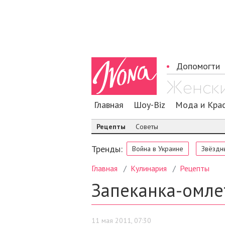
Допомогти
Главная
Шоу-Biz
Мода и Кра
Рецепты
Советы
Тренды:
Война в Украине
Звёздн
Главная
Кулинария
Рецепты
Запеканка-омле
11 мая 2011, 07:30