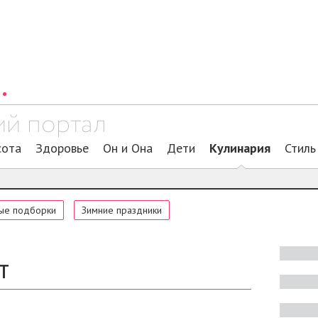
сота
Здоровье
Он и Она
Дети
Кулинария
Стиль
ые подборки
Зимние праздники
т