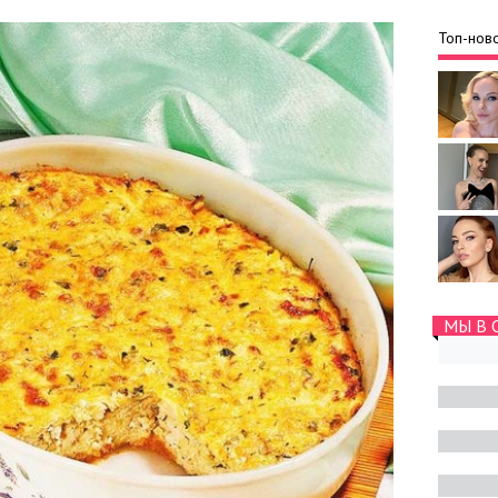
Топ-ново
МЫ В 