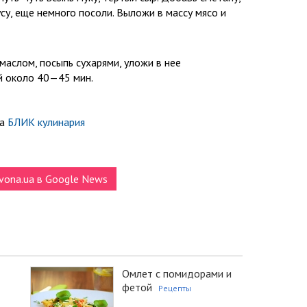
усу, еще немного посоли. Выложи в массу мясо и
маслом, посыпь сухарями, уложи в нее
й около 40—45 мин.
ла
БЛИК кулинария
vona.ua в Google News
Омлет с помидорами и
фетой
Рецепты