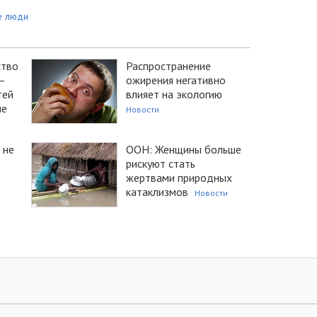
е люди
ство
Распространение
–
ожирения негативно
тей
влияет на экологию
не
Новости
 не
ООН: Женщины больше
рискуют стать
жертвами природных
катаклизмов
Новости