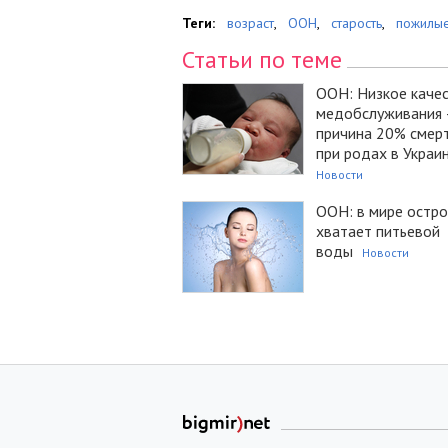
Теги:
возраст
,
ООН
,
старость
,
пожилы
Статьи по теме
ООН: Низкое каче
медобслуживания 
причина 20% смер
при родах в Украи
Новости
ООН: в мире остро
хватает питьевой
воды
Новости