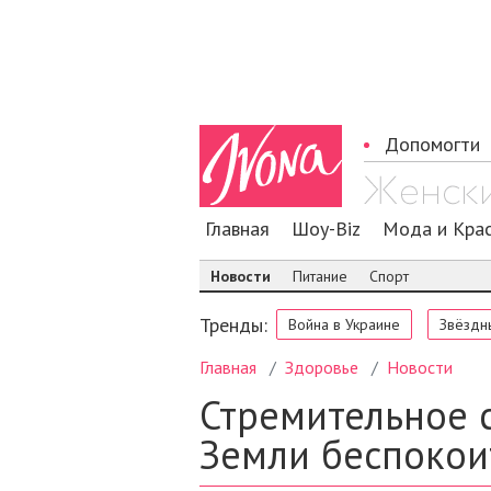
Допомогти
Главная
Шоу-Biz
Мода и Кра
Новости
Питание
Спорт
Тренды:
Война в Украине
Звёздн
Главная
Здоровье
Новости
Стремительное 
Земли беспоко