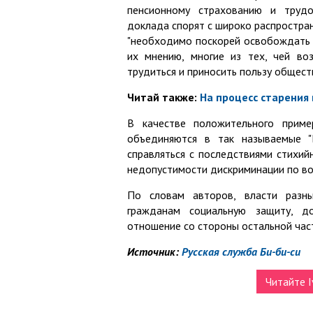
пенсионному страхованию и трудоу
доклада спорят с широко распростра
"необходимо поскорей освобождать 
их мнению, многие из тех, чей во
трудиться и приносить пользу общест
Читай также:
На процесс старения
В качестве положительного приме
объединяются в так называемые "
справляться с последствиями стихи
недопустимости дискриминации по во
По словам авторов, власти разн
гражданам социальную защиту, д
отношение со стороны остальной час
Источник:
Русская служба Би-би-си
Читайте I