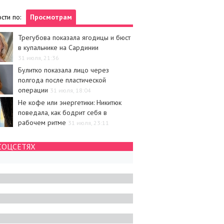
сти по:
Просмотрам
Трегубова показала ягодицы и бюст
в купальнике на Сардинии
31 июля, 21:36
Булитко показала лицо через
полгода после пластической
операции
31 июля, 18:04
Не кофе или энергетики: Никитюк
поведала, как бодрит себя в
рабочем ритме
31 июля, 23:11
СОЦСЕТЯХ