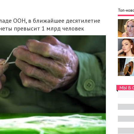
Топ-ново
ладе ООН, в ближайшее десятилетие
неты превысит 1 млрд человек
МЫ В 