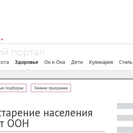
сота
Здоровье
Он и Она
Дети
Кулинария
Стиль
ые подборки
Зимние праздники
старение населения
ит ООН