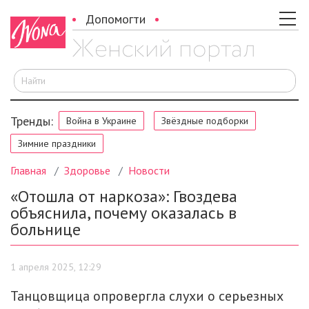
Допомогти
И
Тренды:
Война в Украине
Звёздные подборки
Зимние праздники
Главная
Здоровье
Новости
«Отошла от наркоза»: Гвоздева
объяснила, почему оказалась в
больнице
1 апреля 2025, 12:29
Танцовщица опровергла слухи о серьезных