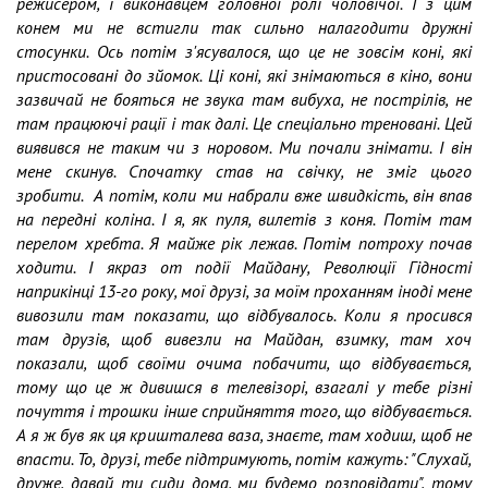
режисером, і виконавцем головної ролі чоловічої. І з цим
конем ми не встигли так сильно налагодити дружні
стосунки. Ось потім з'ясувалося, що це не зовсім коні, які
пристосовані до зйомок. Ці коні, які знімаються в кіно, вони
зазвичай не бояться не звука там вибуха, не пострілів, не
там працюючі рації і так далі. Це спеціально треновані. Цей
виявився не таким чи з норовом. Ми почали знімати. І він
мене скинув. Спочатку став на свічку, не зміг цього
зробити. А потім, коли ми набрали вже швидкість, він впав
на передні коліна. І я, як пуля, вилетів з коня. Потім там
перелом хребта. Я майже рік лежав. Потім потроху почав
ходити. І якраз от події Майдану, Революції Гідності
наприкінці 13-го року, мої друзі, за моїм проханням іноді мене
вивозили там показати, що відбувалось. Коли я просився
там друзів, щоб вивезли на Майдан, взимку, там хоч
показали, щоб своїми очима побачити, що відбувається,
тому що це ж дивишся в телевізорі, взагалі у тебе різні
почуття і трошки інше сприйняття того, що відбувається.
А я ж був як ця кришталева ваза, знаєте, там ходиш, щоб не
впасти. То, друзі, тебе підтримують, потім кажуть: "Слухай,
друже, давай ти сиди дома, ми будемо розповідати", тому