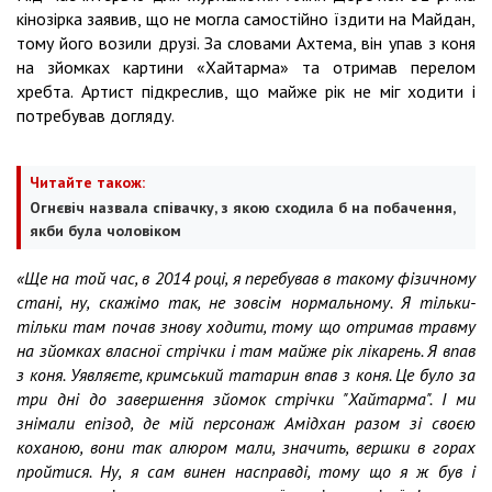
кінозірка заявив, що не могла самостійно їздити на Майдан,
тому його возили друзі. За словами Ахтема, він упав з коня
на зйомках картини «Хайтарма» та отримав перелом
хребта. Артист підкреслив, що майже рік не міг ходити і
потребував догляду.
Читайте також:
Огнєвіч назвала співачку, з якою сходила б на побачення,
якби була чоловіком
«Ще на той час, в 2014 році, я перебував в такому фізичному
стані, ну, скажімо так, не зовсім нормальному. Я тільки-
тільки там почав знову ходити, тому що отримав травму
на зйомках власної стрічки і там майже рік лікарень. Я впав
з коня. Уявляєте, кримський татарин впав з коня. Це було за
три дні до завершення зйомок стрічки "Хайтарма". І ми
знімали епізод, де мій персонаж Амідхан разом зі своєю
коханою, вони так алюром мали, значить, вершки в горах
пройтися. Ну, я сам винен насправді, тому що я ж був і