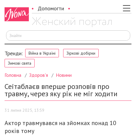
Допомогти
Ш
Тренди:
Війна в Україні
Зіркові добірки
Зимові свята
Головна
Здоров'я
Новини
Сеітаблаєв вперше розповів про
травму, через яку рік не міг ходити
31 липня 2025, 13:59
Актор травмувався на зйомках понад 10
років тому