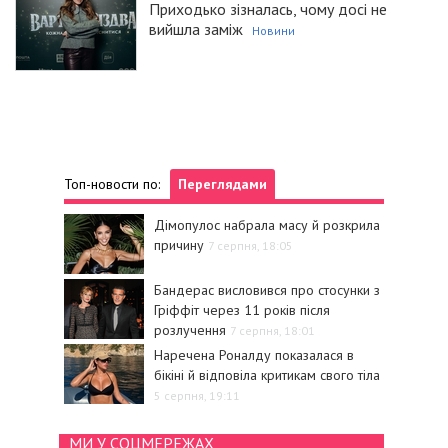
Приходько зізналась, чому досі не
вийшла заміж
Новини
Топ-новости по:
Переглядами
Дімопулос набрала масу й розкрила
причину
7 серпня, 18:05
Бандерас висловився про стосунки з
Гріффіт через 11 років після
розлучення
7 серпня, 18:01
Наречена Роналду показалася в
бікіні й відповіла критикам свого тіла
5 серпня, 19:11
МИ У СОЦМЕРЕЖАХ