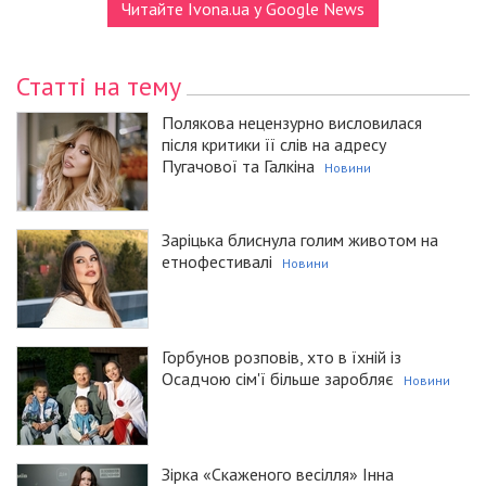
Читайте Ivona.ua у Google News
Статті на тему
Полякова нецензурно висловилася
після критики її слів на адресу
Пугачової та Галкіна
Новини
Заріцька блиснула голим животом на
етнофестивалі
Новини
Горбунов розповів, хто в їхній із
Осадчою сім'ї більше заробляє
Новини
Зірка «Скаженого весілля» Інна