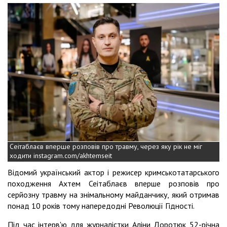
Сеітаблаєв вперше розповів про травму, через яку рік не міг
ходити instagram.com/akhtemseit
Відомий український актор і режисер кримськотатарського
походження Ахтем Сеітаблаєв вперше розповів про
серйозну травму на знімальному майданчику, який отримав
понад 10 років тому напередодні Революції Гідності.
Під час інтерв'ю для журналістки Аліни Доротюк 52-річна