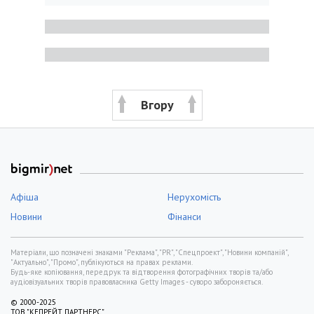
Вгору
Афіша
Нерухомість
Новини
Фінанси
Матеріали, що позначені знаками "Реклама", "PR", "Спецпроект", "Новини компаній",
"Актуально", "Промо", публікуються на правах реклами.
Будь-яке копіювання, передрук та відтворення фотографічних творів та/або
аудіовізуальних творів правовласника Getty Images - суворо забороняється.
© 2000-2025
ТОВ "КЕПРЕЙТ ПАРТНЕРС".