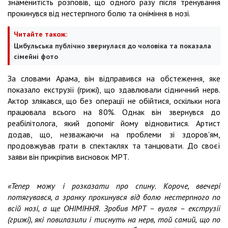
знаменитість розповів, що одного разу після тренування
прокинувся від нестерпного болю та оніміння в нозі.
Читайте також:
Цибульська публічно звернулася до чоловіка та показала
сімейні фото
За словами Арама, він відправився на обстеження, яке
показало екструзії (грижі), що здавлювали сідничний нерв.
Актор злякався, що без операції не обійтися, оскільки нога
працювала всього на 80%. Однак він звернувся до
реабілітолога, який допоміг йому відновитися. Артист
додав, що, незважаючи на проблеми зі здоров'ям,
продовжував грати в спектаклях та танцювати. До своєї
заяви він прикріпив висновок МРТ.
«Тепер можу і розказати про спину. Короче, ввечері
потягувався, а зранку прокинувся від болю нестерпного по
всій нозі, а ще ОНІМІННЯ. Зробив МРТ – вуаля – екструзії
(грижі), які повилазили і тиснуть на нерв, той самий, що по