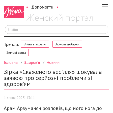
Допомогти
Ш
Тренди:
Війна в Україні
Зіркові добірки
Зимові свята
Головна
Здоров'я
Новини
Зірка «Скаженого весілля» шокувала
заявою про серйозні проблеми зі
здоров'ям
1 липня 2025, 13:11
Арам Арзуманян розповів, що його нога до