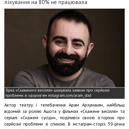
лікування на 80% не працювала
Зірка «Скаженого весілля» шокувала заявою про серйозні
проблеми зі здоров'ям instagram.com/aram_dad
Актор театру і телебачення Арам Арзуманян, найбільш
відомий за роллю Ашота у фільмах «Скажене весілля» та
серіалі «Скажені сусіди», поділився своєю історією про
серйозні проблеми зі спиною. В інстаграм-сторіз 39-річна