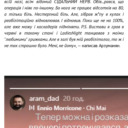
всій нозі, всім відомий СІДАЛЬНИЙ НЕРВ. Обів...рався, що
операція і ніяк по-іншому. Бо нога не працює відсотків на 80,
а тільки біль. Нестерпний біль. Але, зібрав ж*пу в кулак і
реабілітаційно відновлював. І відновив. Поки ще не на 100%,
але вже можу і каскадерів підміняти. P.S. Вистави я грав в
червні в такому стані і LadiesNight танцював з моїми
"любимими" грижками. Але в залі був мій реабілітолог, то ж і
не так страшно було. Мені, не йому»
, — написав Арзуманян.