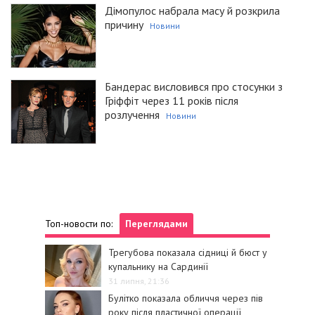
Дімопулос набрала масу й розкрила
причину
Новини
Бандерас висловився про стосунки з
Гріффіт через 11 років після
розлучення
Новини
Топ-новости по:
Переглядами
Трегубова показала сідниці й бюст у
купальнику на Сардинії
31 липня, 21:36
Булітко показала обличчя через пів
року після пластичної операції