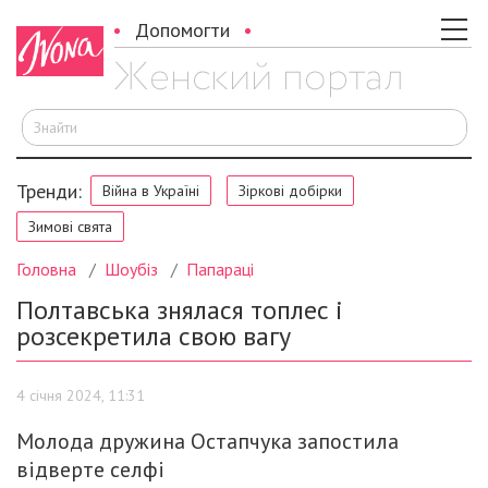
Допомогти
Ш
Тренди:
Війна в Україні
Зіркові добірки
Зимові свята
Головна
Шоубіз
Папараці
Полтавська знялася топлес і
розсекретила свою вагу
4 січня 2024, 11:31
Молода дружина Остапчука запостила
відверте селфі