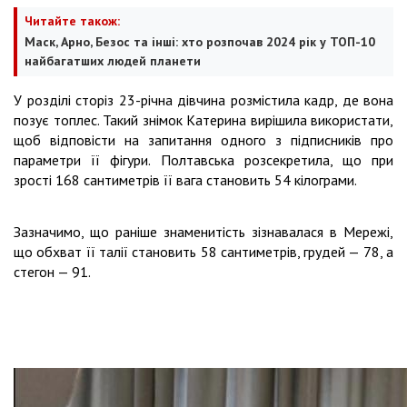
Читайте також:
Маск, Арно, Безос та інші: хто розпочав 2024 рік у ТОП-10
найбагатших людей планети
У розділі сторіз 23-річна дівчина розмістила кадр, де вона
позує топлес. Такий знімок Катерина вирішила використати,
щоб відповісти на запитання одного з підписників про
параметри її фігури. Полтавська розсекретила, що при
зрості 168 сантиметрів її вага становить 54 кілограми.
Зазначимо, що раніше знаменитість зізнавалася в Мережі,
що обхват її талії становить 58 сантиметрів, грудей — 78, а
стегон — 91.