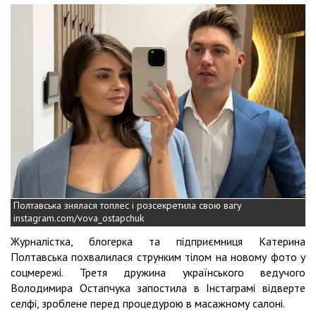
Полтавська знялася топлес і розсекретила свою вагу
instagram.com/vova_ostapchuk
Журналістка, блогерка та підприємниця Катерина
Полтавська похвалилася струнким тілом на новому фото у
соцмережі. Третя дружина українського ведучого
Володимира Остапчука запостила в Інстаграмі відверте
селфі, зроблене перед процедурою в масажному салоні.