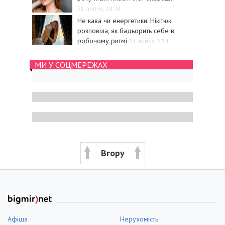
31 липня, 18:04
Не кава чи енергетики: Нікітюк
розповіла, як бадьорить себе в
робочому ритмі
31 липня, 23:11
МИ У СОЦМЕРЕЖАХ
Вгору
Афіша
Нерухомість