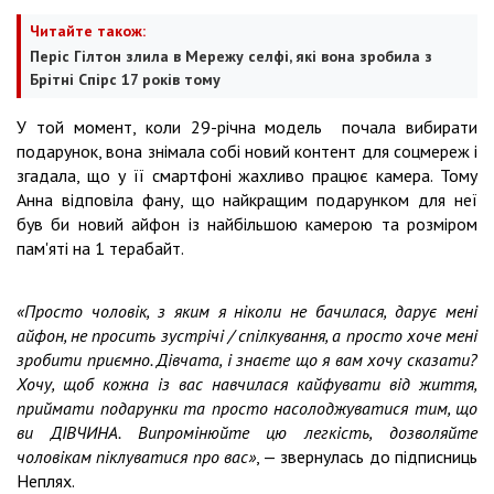
Читайте також:
Періс Гілтон злила в Мережу селфі, які вона зробила з
Брітні Спірс 17 років тому
У той момент, коли 29-річна модель почала вибирати
подарунок, вона знімала собі новий контент для соцмереж і
згадала, що у її смартфоні жахливо працює камера. Тому
Анна відповіла фану, що найкращим подарунком для неї
був би новий айфон із найбільшою камерою та розміром
пам'яті на 1 терабайт.
«Просто чоловік, з яким я ніколи не бачилася, дарує мені
айфон, не просить зустрічі / спілкування, а просто хоче мені
зробити приємно. Дівчата, і знаєте що я вам хочу сказати?
Хочу, щоб кожна із вас навчилася кайфувати від життя,
приймати подарунки та просто насолоджуватися тим, що
ви ДІВЧИНА. Випромінюйте цю легкість, дозволяйте
чоловікам піклуватися про вас»
, — звернулась до підписниць
Неплях.