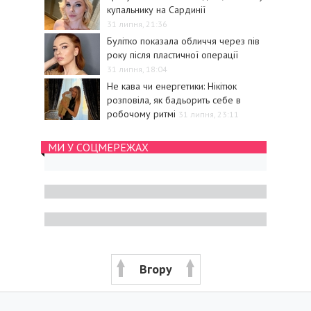
купальнику на Сардинії
31 липня, 21:36
Булітко показала обличчя через пів
року після пластичної операції
31 липня, 18:04
Не кава чи енергетики: Нікітюк
розповіла, як бадьорить себе в
робочому ритмі
31 липня, 23:11
МИ У СОЦМЕРЕЖАХ
Вгору