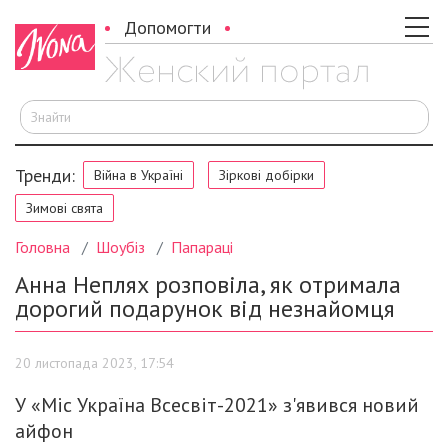
Допомогти
Ш
Тренди:
Війна в Україні
Зіркові добірки
Зимові свята
Головна
Шоубіз
Папараці
Анна Неплях розповіла, як отримала
дорогий подарунок від незнайомця
20 листопада 2023, 17:54
У «Міс Україна Всесвіт-2021» з'явився новий
айфон