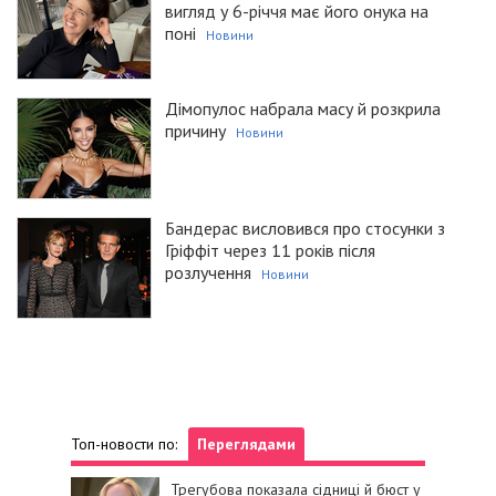
вигляд у 6-річчя має його онука на
поні
Новини
Дімопулос набрала масу й розкрила
причину
Новини
Бандерас висловився про стосунки з
Гріффіт через 11 років після
розлучення
Новини
Топ-новости по:
Переглядами
Трегубова показала сідниці й бюст у