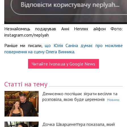
Незнайомець подарував Анні Неплях айфон Фото:
instagram.com/neplyah
Раніше ми писали,
що Юлія Саніна думає про можливе
повернення на сцену Олега Винника.
Читайте Ivona.ua у Google News
Статті на тему
Денисенко поспішає зіграти весілля та
розповіла, якою буде церемонія
Новини
Дочка Шварценеґґера показала, який