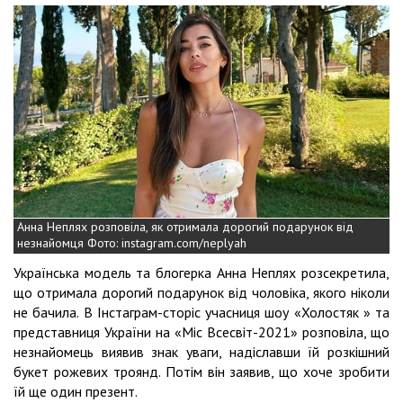
Анна Неплях розповіла, як отримала дорогий подарунок від
незнайомця Фото: instagram.com/neplyah
Українська модель та блогерка Анна Неплях розсекретила,
що отримала дорогий подарунок від чоловіка, якого ніколи
не бачила. В Інстаграм-сторіс учасниця шоу «Холостяк » та
представниця України на «Міс Всесвіт-2021» розповіла, що
незнайомець виявив знак уваги, надіславши їй розкішний
букет рожевих троянд. Потім він заявив, що хоче зробити
їй ще один презент.