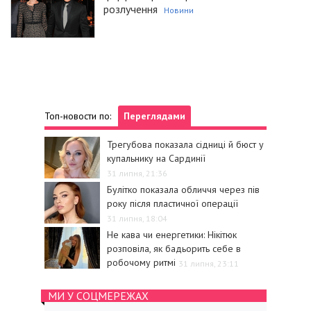
розлучення
Новини
Топ-новости по:
Переглядами
Трегубова показала сідниці й бюст у
купальнику на Сардинії
31 липня, 21:36
Булітко показала обличчя через пів
року після пластичної операції
31 липня, 18:04
Не кава чи енергетики: Нікітюк
розповіла, як бадьорить себе в
робочому ритмі
31 липня, 23:11
МИ У СОЦМЕРЕЖАХ