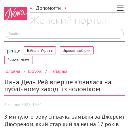
Допомогти
Ш
Тренди:
Війна в Україні
Зіркові добірки
Зимові свята
Головна
Шоубіз
Папараці
Лана Дель Рей вперше з'явилася на
публічному заході із чоловіком
6 жовтня 2025, 15:51
З минулого року співачка заміжня за Джеремі
Дюфреном, який старший за неї на 17 років