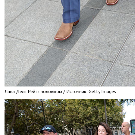
Лана Дель Рей із чоловіком /
Источник:
Getty Images