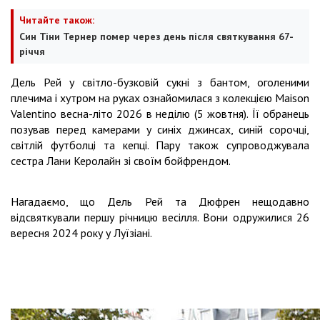
Читайте також:
Син Тіни Тернер помер через день після святкування 67-
річчя
Дель Рей у світло-бузковій сукні з бантом, оголеними
плечима і хутром на руках ознайомилася з колекцією Maison
Valentino весна-літо 2026 в неділю (5 жовтня). Її обранець
позував перед камерами у синіх джинсах, синій сорочці,
світлій футболці та кепці. Пару також супроводжувала
сестра Лани Керолайн зі своїм бойфрендом.
Нагадаємо, що Дель Рей та Дюфрен нещодавно
відсвяткували першу річницю весілля. Вони одружилися 26
вересня 2024 року у Луїзіані.